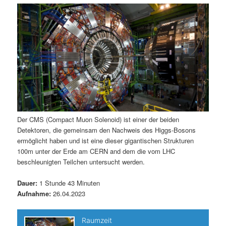
m
u
n
n
g
a
ä
n
e
v
n
i
r
d
g
a
e
ä
t
i
n
r
o
n
I
e
Der CMS (Compact Muon Solenoid) ist einer der beiden
Detektoren, die gemeinsam den Nachweis des Higgs-Bosons
n
n
ermöglicht haben und ist eine dieser gigantischen Strukturen
100m unter der Erde am CERN and dem die vom LHC
h
I
beschleunigten Teilchen untersucht werden.
a
n
Dauer:
1 Stunde 43 Minuten
Aufnahme:
26.04.2023
l
h
t
a