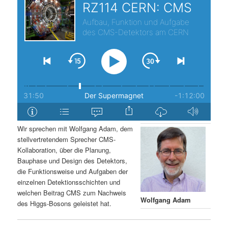
s
l
p
t
r
s
i
p
n
r
g
i
Wir sprechen mit Wolfgang Adam, dem
stellvertretendem Sprecher CMS-
e
n
Kollaboration, über die Planung,
Bauphase und Design des Detektors,
n
g
die Funktionsweise und Aufgaben der
einzelnen Detektionsschichten und
e
welchen Beitrag CMS zum Nachweis
Wolfgang Adam
des Higgs-Bosons geleistet hat.
n