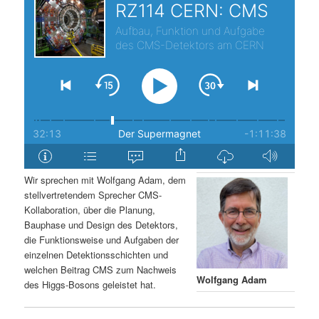
s
l
p
t
r
s
i
p
n
r
g
i
Wir sprechen mit Wolfgang Adam, dem
stellvertretendem Sprecher CMS-
e
n
Kollaboration, über die Planung,
Bauphase und Design des Detektors,
n
g
die Funktionsweise und Aufgaben der
einzelnen Detektionsschichten und
e
welchen Beitrag CMS zum Nachweis
Wolfgang Adam
des Higgs-Bosons geleistet hat.
n