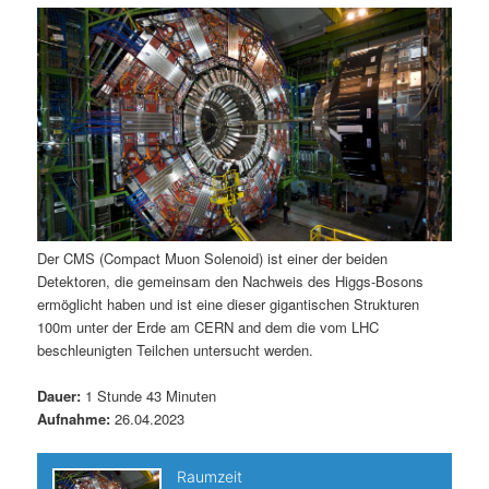
m
u
n
n
g
a
ä
n
e
v
n
i
r
d
g
a
e
ä
t
i
n
r
o
n
I
e
Der CMS (Compact Muon Solenoid) ist einer der beiden
Detektoren, die gemeinsam den Nachweis des Higgs-Bosons
n
n
ermöglicht haben und ist eine dieser gigantischen Strukturen
100m unter der Erde am CERN and dem die vom LHC
h
I
beschleunigten Teilchen untersucht werden.
a
n
Dauer:
1 Stunde 43 Minuten
Aufnahme:
26.04.2023
l
h
t
a