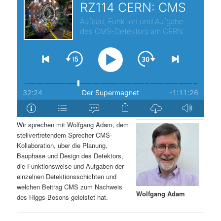
s
l
p
t
r
s
i
p
n
r
g
i
Wir sprechen mit Wolfgang Adam, dem
stellvertretendem Sprecher CMS-
e
n
Kollaboration, über die Planung,
Bauphase und Design des Detektors,
n
g
die Funktionsweise und Aufgaben der
einzelnen Detektionsschichten und
e
welchen Beitrag CMS zum Nachweis
Wolfgang Adam
des Higgs-Bosons geleistet hat.
n