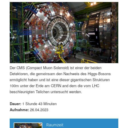
m
u
n
n
g
a
ä
n
e
v
n
i
r
d
g
a
e
ä
t
i
n
r
o
n
I
e
Der CMS (Compact Muon Solenoid) ist einer der beiden
Detektoren, die gemeinsam den Nachweis des Higgs-Bosons
n
n
ermöglicht haben und ist eine dieser gigantischen Strukturen
100m unter der Erde am CERN and dem die vom LHC
h
I
beschleunigten Teilchen untersucht werden.
a
n
Dauer:
1 Stunde 43 Minuten
Aufnahme:
26.04.2023
l
h
t
a