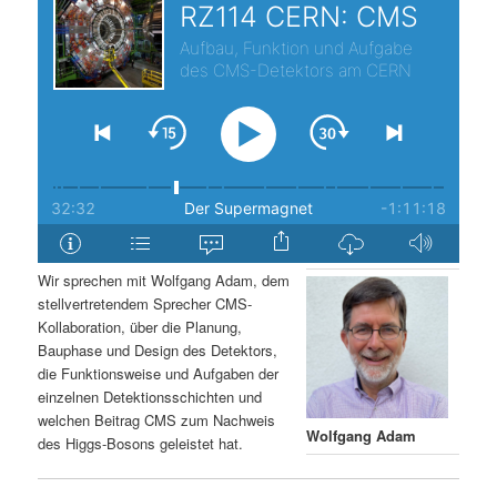
s
l
p
t
r
s
i
p
n
r
g
i
Wir sprechen mit Wolfgang Adam, dem
stellvertretendem Sprecher CMS-
e
n
Kollaboration, über die Planung,
Bauphase und Design des Detektors,
n
g
die Funktionsweise und Aufgaben der
einzelnen Detektionsschichten und
e
welchen Beitrag CMS zum Nachweis
Wolfgang Adam
des Higgs-Bosons geleistet hat.
n