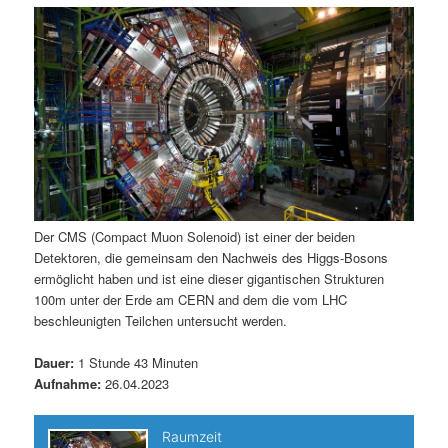
m
u
n
n
g
a
ä
n
e
v
n
i
r
d
g
a
e
ä
t
i
n
r
o
n
I
e
Der CMS (Compact Muon Solenoid) ist einer der beiden
Detektoren, die gemeinsam den Nachweis des Higgs-Bosons
n
n
ermöglicht haben und ist eine dieser gigantischen Strukturen
100m unter der Erde am CERN and dem die vom LHC
h
I
beschleunigten Teilchen untersucht werden.
a
n
Dauer:
1 Stunde 43 Minuten
Aufnahme:
26.04.2023
l
h
t
a