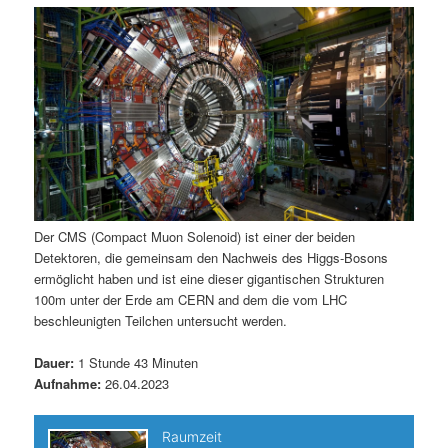
m
u
n
n
g
a
ä
n
e
v
n
i
r
d
g
a
e
ä
t
i
n
r
o
n
I
e
Der CMS (Compact Muon Solenoid) ist einer der beiden
Detektoren, die gemeinsam den Nachweis des Higgs-Bosons
n
n
ermöglicht haben und ist eine dieser gigantischen Strukturen
100m unter der Erde am CERN and dem die vom LHC
h
I
beschleunigten Teilchen untersucht werden.
a
n
Dauer:
1 Stunde 43 Minuten
Aufnahme:
26.04.2023
l
h
t
a