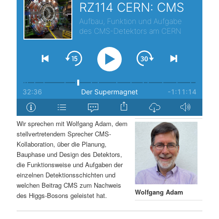
s
l
p
t
r
s
i
p
n
r
g
i
Wir sprechen mit Wolfgang Adam, dem
stellvertretendem Sprecher CMS-
e
n
Kollaboration, über die Planung,
Bauphase und Design des Detektors,
n
g
die Funktionsweise und Aufgaben der
einzelnen Detektionsschichten und
e
welchen Beitrag CMS zum Nachweis
Wolfgang Adam
des Higgs-Bosons geleistet hat.
n