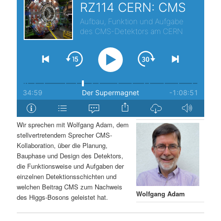
s
l
p
t
r
s
i
p
n
r
g
i
Wir sprechen mit Wolfgang Adam, dem
stellvertretendem Sprecher CMS-
e
n
Kollaboration, über die Planung,
Bauphase und Design des Detektors,
n
g
die Funktionsweise und Aufgaben der
einzelnen Detektionsschichten und
e
welchen Beitrag CMS zum Nachweis
Wolfgang Adam
des Higgs-Bosons geleistet hat.
n