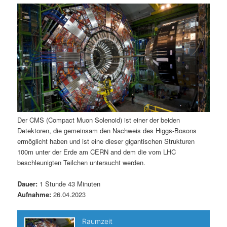
m
u
n
n
g
a
ä
n
e
v
n
i
r
d
g
a
e
ä
t
i
n
r
o
n
I
e
Der CMS (Compact Muon Solenoid) ist einer der beiden
Detektoren, die gemeinsam den Nachweis des Higgs-Bosons
n
n
ermöglicht haben und ist eine dieser gigantischen Strukturen
100m unter der Erde am CERN and dem die vom LHC
h
I
beschleunigten Teilchen untersucht werden.
a
n
Dauer:
1 Stunde 43 Minuten
Aufnahme:
26.04.2023
l
h
t
a