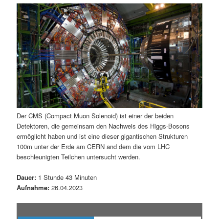
m
u
n
n
g
a
ä
n
e
v
n
i
r
d
g
a
e
ä
t
i
n
r
o
n
I
e
Der CMS (Compact Muon Solenoid) ist einer der beiden
Detektoren, die gemeinsam den Nachweis des Higgs-Bosons
n
n
ermöglicht haben und ist eine dieser gigantischen Strukturen
100m unter der Erde am CERN and dem die vom LHC
h
I
beschleunigten Teilchen untersucht werden.
a
n
Dauer:
1 Stunde 43 Minuten
Aufnahme:
26.04.2023
l
h
t
a