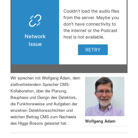
s
l
p
t
r
s
i
p
n
r
g
i
Wir sprechen mit Wolfgang Adam, dem
stellvertretendem Sprecher CMS-
e
n
Kollaboration, über die Planung,
Bauphase und Design des Detektors,
n
g
die Funktionsweise und Aufgaben der
einzelnen Detektionsschichten und
e
welchen Beitrag CMS zum Nachweis
Wolfgang Adam
des Higgs-Bosons geleistet hat.
n