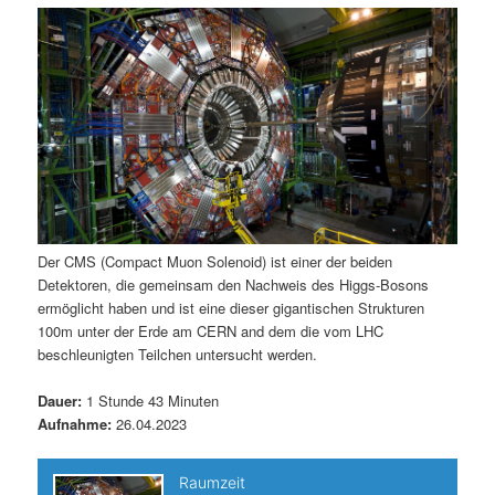
m
u
n
n
g
a
ä
n
e
v
n
i
r
d
g
a
e
ä
t
i
n
r
o
n
I
e
Der CMS (Compact Muon Solenoid) ist einer der beiden
Detektoren, die gemeinsam den Nachweis des Higgs-Bosons
n
n
ermöglicht haben und ist eine dieser gigantischen Strukturen
100m unter der Erde am CERN and dem die vom LHC
h
I
beschleunigten Teilchen untersucht werden.
a
n
Dauer:
1 Stunde 43 Minuten
Aufnahme:
26.04.2023
l
h
t
a