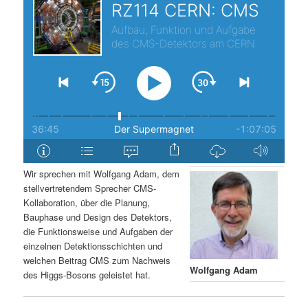
s
l
p
t
r
s
i
p
n
r
g
i
Wir sprechen mit Wolfgang Adam, dem
stellvertretendem Sprecher CMS-
e
n
Kollaboration, über die Planung,
Bauphase und Design des Detektors,
n
g
die Funktionsweise und Aufgaben der
einzelnen Detektionsschichten und
e
welchen Beitrag CMS zum Nachweis
Wolfgang Adam
des Higgs-Bosons geleistet hat.
n