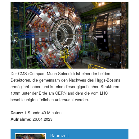
m
u
n
n
g
a
ä
n
e
v
n
i
r
d
g
a
e
ä
t
i
n
r
o
n
I
e
Der CMS (Compact Muon Solenoid) ist einer der beiden
Detektoren, die gemeinsam den Nachweis des Higgs-Bosons
n
n
ermöglicht haben und ist eine dieser gigantischen Strukturen
100m unter der Erde am CERN and dem die vom LHC
h
I
beschleunigten Teilchen untersucht werden.
a
n
Dauer:
1 Stunde 43 Minuten
Aufnahme:
26.04.2023
l
h
t
a