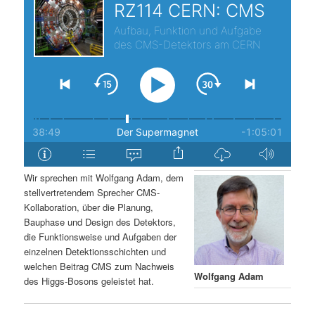
s
l
p
t
r
s
i
p
n
r
g
i
Wir sprechen mit Wolfgang Adam, dem
stellvertretendem Sprecher CMS-
e
n
Kollaboration, über die Planung,
Bauphase und Design des Detektors,
n
g
die Funktionsweise und Aufgaben der
einzelnen Detektionsschichten und
e
welchen Beitrag CMS zum Nachweis
Wolfgang Adam
des Higgs-Bosons geleistet hat.
n