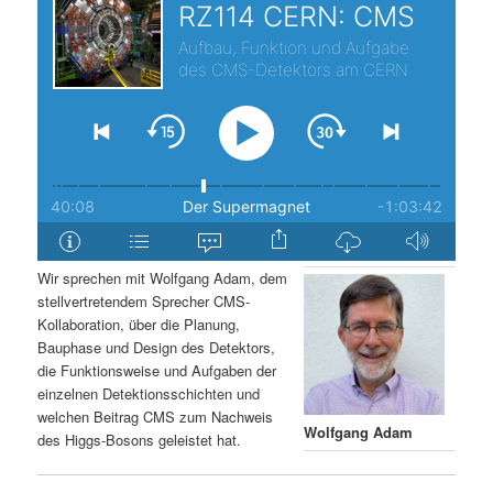
s
l
p
t
r
s
i
p
n
r
g
i
Wir sprechen mit Wolfgang Adam, dem
stellvertretendem Sprecher CMS-
e
n
Kollaboration, über die Planung,
Bauphase und Design des Detektors,
n
g
die Funktionsweise und Aufgaben der
einzelnen Detektionsschichten und
e
welchen Beitrag CMS zum Nachweis
Wolfgang Adam
des Higgs-Bosons geleistet hat.
n