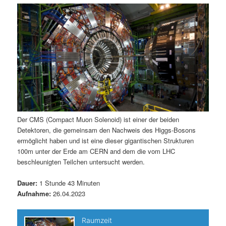
m
u
n
n
g
a
ä
n
e
v
n
i
r
d
g
a
e
ä
t
i
n
r
o
n
I
e
Der CMS (Compact Muon Solenoid) ist einer der beiden
Detektoren, die gemeinsam den Nachweis des Higgs-Bosons
n
n
ermöglicht haben und ist eine dieser gigantischen Strukturen
100m unter der Erde am CERN and dem die vom LHC
h
I
beschleunigten Teilchen untersucht werden.
a
n
Dauer:
1 Stunde 43 Minuten
Aufnahme:
26.04.2023
l
h
t
a