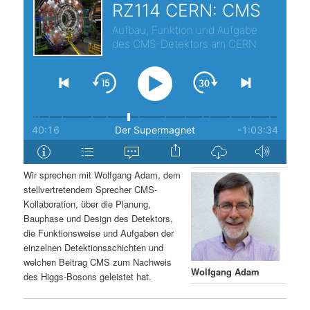
s
l
p
t
r
s
i
p
n
r
g
i
Wir sprechen mit Wolfgang Adam, dem
stellvertretendem Sprecher CMS-
e
n
Kollaboration, über die Planung,
Bauphase und Design des Detektors,
n
g
die Funktionsweise und Aufgaben der
einzelnen Detektionsschichten und
e
welchen Beitrag CMS zum Nachweis
Wolfgang Adam
des Higgs-Bosons geleistet hat.
n