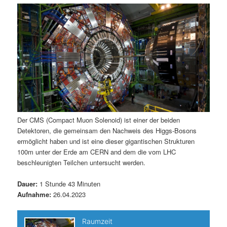
m
u
n
n
g
a
ä
n
e
v
n
i
r
d
g
a
e
ä
t
i
n
r
o
n
I
e
Der CMS (Compact Muon Solenoid) ist einer der beiden
Detektoren, die gemeinsam den Nachweis des Higgs-Bosons
n
n
ermöglicht haben und ist eine dieser gigantischen Strukturen
100m unter der Erde am CERN and dem die vom LHC
h
I
beschleunigten Teilchen untersucht werden.
a
n
Dauer:
1 Stunde 43 Minuten
Aufnahme:
26.04.2023
l
h
t
a