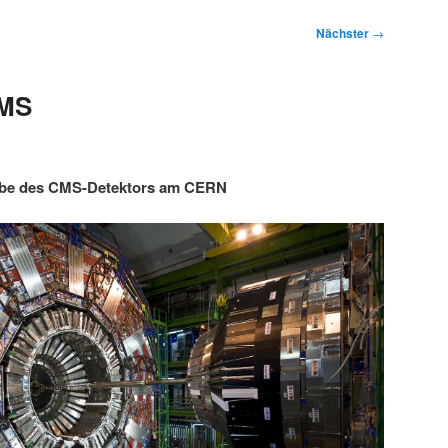
Nächster
→
CMS
abe des CMS-Detektors am CERN