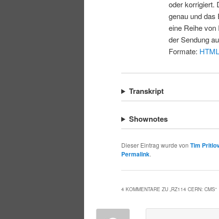
oder korrigiert.
genau und das E
eine Reihe von 
der Sendung au
Formate:
HTM
Transkript
Shownotes
Dieser Eintrag wurde von
Tim Pritlo
Permalink
.
4 KOMMENTARE ZU „
RZ114 CERN: CMS
“