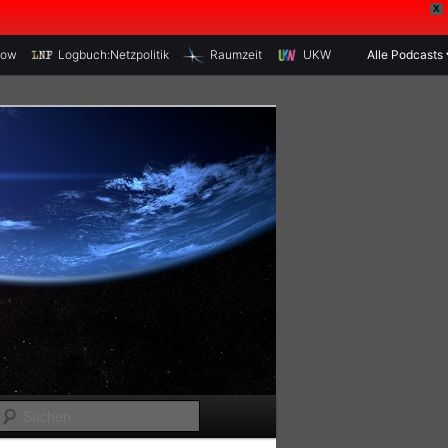
X
how
Logbuch:Netzpolitik
Raumzeit
UKW
Alle Podcasts
S
u