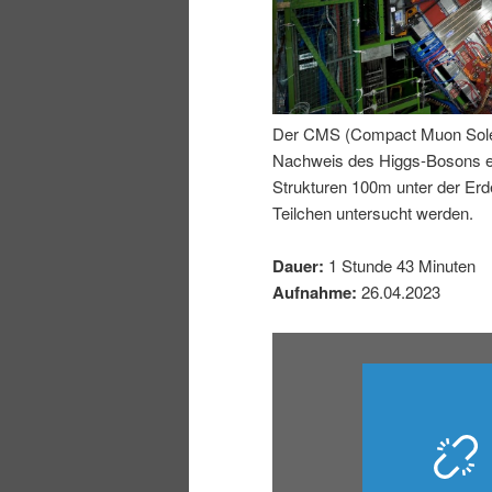
n
r
I
e
n
n
Der CMS (Compact Muon Soleno
Nachweis des Higgs-Bosons erm
h
I
Strukturen 100m unter der E
Teilchen untersucht werden.
a
n
Dauer:
1 Stunde 43 Minuten
l
h
Aufnahme:
26.04.2023
t
a
s
l
p
t