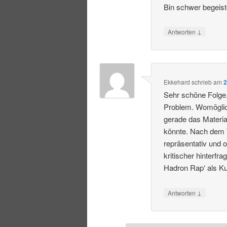
Bin schwer begeist
↓
Antworten
Ekkehard
schrieb
am
2
Sehr schöne Folge, 
Problem. Womöglich
gerade das Materi
könnte. Nach dem Tr
repräsentativ und 
kritischer hinterf
Hadron Rap‘ als K
↓
Antworten