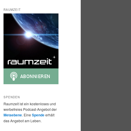
c
h
RAUMZEIT
e
n
SPENDEN
Raumzeit ist ein kostenloses und
werbefreies Podcast-Angebot der
Metaebene
. Eine
Spende
erhält
das Angebot am Leben.