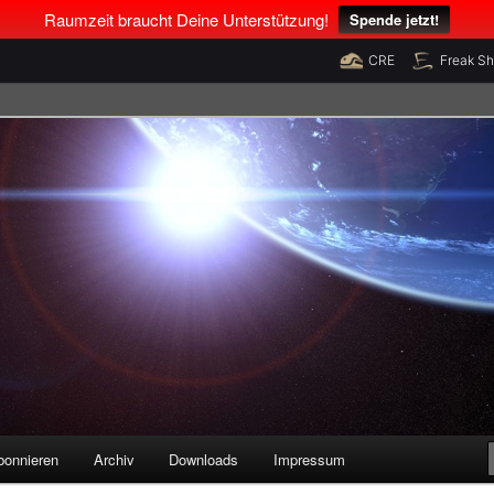
Raumzeit braucht Deine Unterstützung!
Spende jetzt!
CRE
Freak S
legenheiten
bonnieren
Archiv
Downloads
Impressum