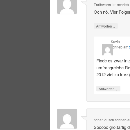
Earthworm jim
schrieb
Och nö. Vier Folge
↓
Antworten
Kevin
schrieb
am
Finde es zwar int
umfrangreiche R
2012 viel zu kurz
↓
Antworten
florian dusch
schrieb
a
Sooooo großartig 