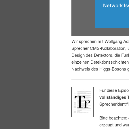
r
s
i
p
n
r
Wir sprechen mit Wolfgang Ad
g
i
Sprecher CMS-Kollaboration, 
Design des Detektors, die Fun
e
n
einzelnen Detektionsschichte
Nachweis des Higgs-Bosons ge
n
g
e
Für diese Episo
vollständiges 
n
Sprecheridentifi
Bitte beachten:
erzeugt und wur