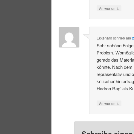
↓
Antworten
Ekkehard
schrieb
am
2
Sehr schöne Folge, 
Problem. Womöglich
gerade das Materi
könnte. Nach dem Tr
repräsentativ und 
kritischer hinterf
Hadron Rap‘ als K
↓
Antworten
Schreibe eine