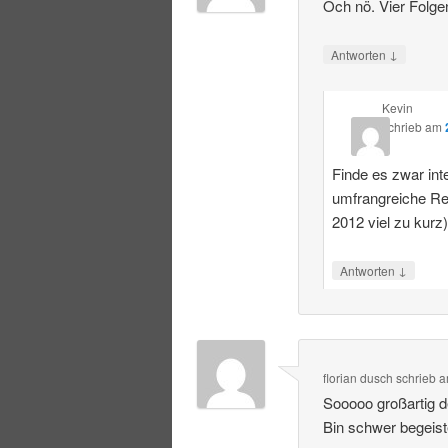
Och nö. Vier Folge
↓
Antworten
Kevin
schrieb
am
Finde es zwar int
umfrangreiche R
2012 viel zu kurz
↓
Antworten
florian dusch
schrieb
a
Sooooo großartig 
Bin schwer begeist