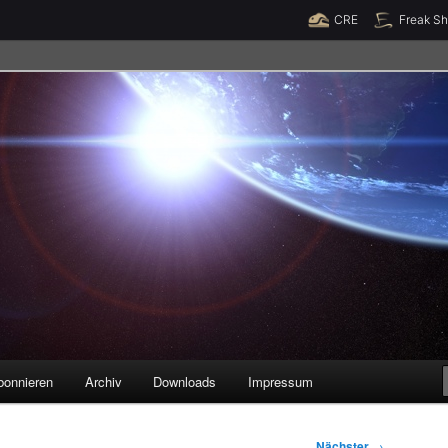
Raumzeit braucht Deine Unterstützung!
Spende jetzt!
CRE
Freak S
legenheiten
bonnieren
Archiv
Downloads
Impressum
Nächster
→