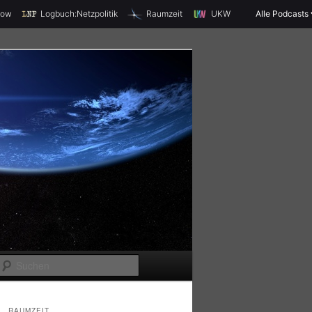
X
how
Logbuch:Netzpolitik
Raumzeit
UKW
Alle Podcasts
S
u
c
RAUMZEIT