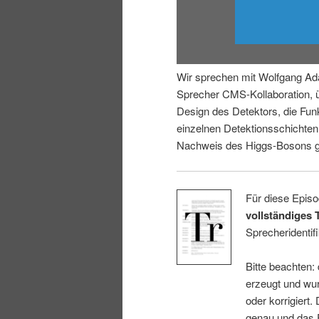
i
p
n
r
Wir sprechen mit Wolfgang Ad
g
i
Sprecher CMS-Kollaboration, 
Design des Detektors, die Fun
e
n
einzelnen Detektionsschichte
Nachweis des Higgs-Bosons ge
n
g
e
Für diese Episo
vollständiges 
n
Sprecheridentifi
Bitte beachten:
erzeugt und wur
oder korrigiert.
genau und das E