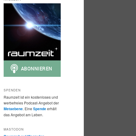
h
e
n
SPENDEN
Raumzeit ist ein kostenloses und
werbefreies Podcast-Angebot der
Metaebene
. Eine
Spende
erhält
das Angebot am Leben.
MASTODON