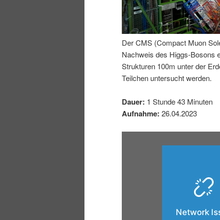
I
e
n
n
Der CMS (Compact Muon Soleno
Nachweis des Higgs-Bosons erm
h
I
Strukturen 100m unter der E
Teilchen untersucht werden.
a
n
Dauer:
1 Stunde 43 Minuten
l
h
Aufnahme:
26.04.2023
t
a
s
l
p
t
r
s