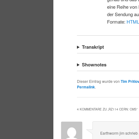
eine Reihe von 
der Sendung au
Formate:
HTM
Transkript
Shownotes
Dieser Eintrag wurde von
Tim Pritlo
Permalink
.
4 KOMMENTARE ZU „
RZ114 CERN: CMS
“
Earthworm jim
schrieb