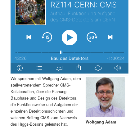
s
l
p
t
r
s
i
p
n
r
g
i
Wir sprechen mit Wolfgang Adam, dem
stellvertretendem Sprecher CMS-
e
n
Kollaboration, über die Planung,
Bauphase und Design des Detektors,
n
g
die Funktionsweise und Aufgaben der
einzelnen Detektionsschichten und
e
welchen Beitrag CMS zum Nachweis
Wolfgang Adam
des Higgs-Bosons geleistet hat.
n