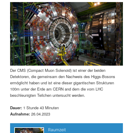
m
u
n
n
g
a
ä
n
e
v
n
i
r
d
g
a
e
ä
t
i
n
r
o
n
I
e
Der CMS (Compact Muon Solenoid) ist einer der beiden
Detektoren, die gemeinsam den Nachweis des Higgs-Bosons
n
n
ermöglicht haben und ist eine dieser gigantischen Strukturen
100m unter der Erde am CERN and dem die vom LHC
h
I
beschleunigten Teilchen untersucht werden.
a
n
Dauer:
1 Stunde 43 Minuten
Aufnahme:
26.04.2023
l
h
t
a