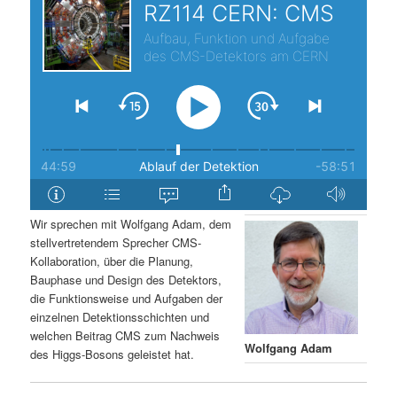
s
l
p
t
r
s
i
p
n
r
g
i
Wir sprechen mit Wolfgang Adam, dem
stellvertretendem Sprecher CMS-
e
n
Kollaboration, über die Planung,
Bauphase und Design des Detektors,
n
g
die Funktionsweise und Aufgaben der
einzelnen Detektionsschichten und
e
welchen Beitrag CMS zum Nachweis
Wolfgang Adam
des Higgs-Bosons geleistet hat.
n