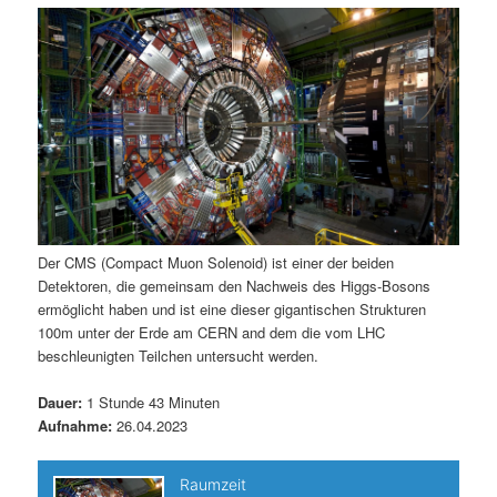
m
u
n
n
g
a
ä
n
e
v
n
i
r
d
g
a
e
ä
t
i
n
r
o
n
I
e
Der CMS (Compact Muon Solenoid) ist einer der beiden
Detektoren, die gemeinsam den Nachweis des Higgs-Bosons
n
n
ermöglicht haben und ist eine dieser gigantischen Strukturen
100m unter der Erde am CERN and dem die vom LHC
h
I
beschleunigten Teilchen untersucht werden.
a
n
Dauer:
1 Stunde 43 Minuten
Aufnahme:
26.04.2023
l
h
t
a