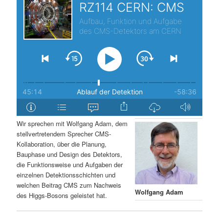
s
l
p
t
r
s
i
p
n
r
g
i
Wir sprechen mit Wolfgang Adam, dem
stellvertretendem Sprecher CMS-
e
n
Kollaboration, über die Planung,
Bauphase und Design des Detektors,
n
g
die Funktionsweise und Aufgaben der
einzelnen Detektionsschichten und
e
welchen Beitrag CMS zum Nachweis
Wolfgang Adam
des Higgs-Bosons geleistet hat.
n