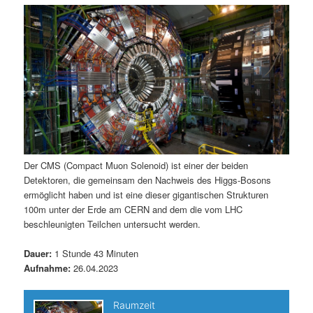
m
u
n
n
g
a
ä
n
e
v
n
i
r
d
g
a
e
ä
t
i
n
r
o
n
I
e
Der CMS (Compact Muon Solenoid) ist einer der beiden
Detektoren, die gemeinsam den Nachweis des Higgs-Bosons
n
n
ermöglicht haben und ist eine dieser gigantischen Strukturen
100m unter der Erde am CERN and dem die vom LHC
h
I
beschleunigten Teilchen untersucht werden.
a
n
Dauer:
1 Stunde 43 Minuten
Aufnahme:
26.04.2023
l
h
t
a