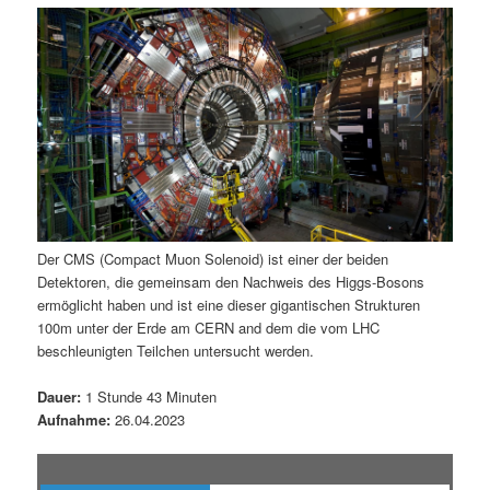
m
u
n
n
g
a
ä
n
e
v
n
i
r
d
g
a
e
ä
t
i
n
r
o
n
I
e
Der CMS (Compact Muon Solenoid) ist einer der beiden
Detektoren, die gemeinsam den Nachweis des Higgs-Bosons
n
n
ermöglicht haben und ist eine dieser gigantischen Strukturen
100m unter der Erde am CERN and dem die vom LHC
h
I
beschleunigten Teilchen untersucht werden.
a
n
Dauer:
1 Stunde 43 Minuten
Aufnahme:
26.04.2023
l
h
t
a