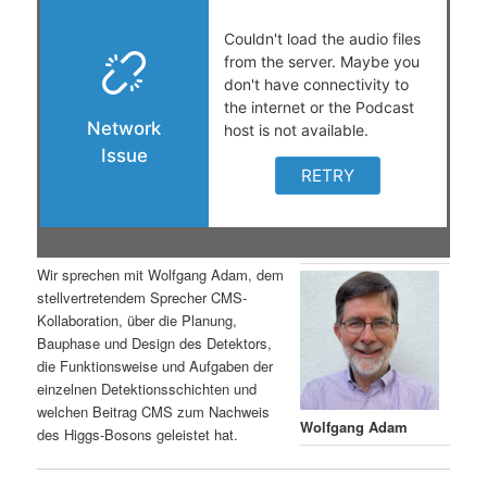
s
l
p
t
r
s
i
p
n
r
g
i
Wir sprechen mit Wolfgang Adam, dem
stellvertretendem Sprecher CMS-
e
n
Kollaboration, über die Planung,
Bauphase und Design des Detektors,
n
g
die Funktionsweise und Aufgaben der
einzelnen Detektionsschichten und
e
welchen Beitrag CMS zum Nachweis
Wolfgang Adam
des Higgs-Bosons geleistet hat.
n