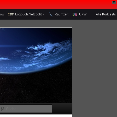
X
how
Logbuch:Netzpolitik
Raumzeit
UKW
Alle Podcasts
S
u