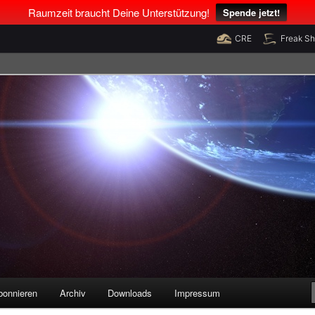
Raumzeit braucht Deine Unterstützung!
Spende jetzt!
CRE
Freak S
legenheiten
bonnieren
Archiv
Downloads
Impressum