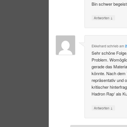
Bin schwer begeist
↓
Antworten
Ekkehard
schrieb
am
2
Sehr schöne Folge, 
Problem. Womöglich
gerade das Materi
könnte. Nach dem Tr
repräsentativ und 
kritischer hinterf
Hadron Rap‘ als K
↓
Antworten