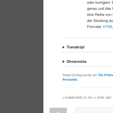
oder korrigiert.
genau und das E
eine Reihe von 
der Sendung au
Formate:
HTM
Transkript
Shownotes
Dieser Eintrag wurde von
Tim Pritlo
Permalink
.
4 KOMMENTARE ZU „
RZ114 CERN: CMS
“