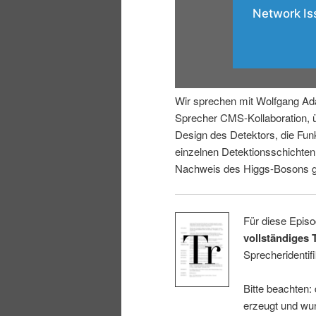
r
s
i
p
n
r
Wir sprechen mit Wolfgang Ad
g
i
Sprecher CMS-Kollaboration, 
Design des Detektors, die Fun
e
n
einzelnen Detektionsschichte
Nachweis des Higgs-Bosons ge
n
g
e
Für diese Episo
vollständiges 
n
Sprecheridentifi
Bitte beachten:
erzeugt und wur