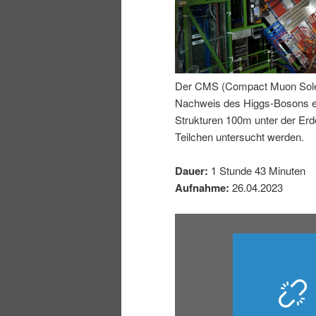
n
r
I
e
n
n
Der CMS (Compact Muon Soleno
Nachweis des Higgs-Bosons erm
h
I
Strukturen 100m unter der E
Teilchen untersucht werden.
a
n
Dauer:
1 Stunde 43 Minuten
l
h
Aufnahme:
26.04.2023
t
a
s
l
p
t