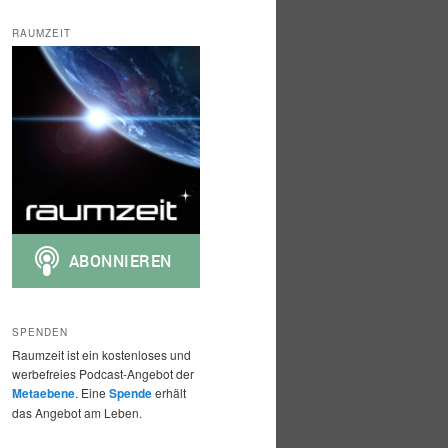
c
h
RAUMZEIT
e
n
SPENDEN
Raumzeit ist ein kostenloses und
werbefreies Podcast-Angebot der
Metaebene
. Eine
Spende
erhält
das Angebot am Leben.