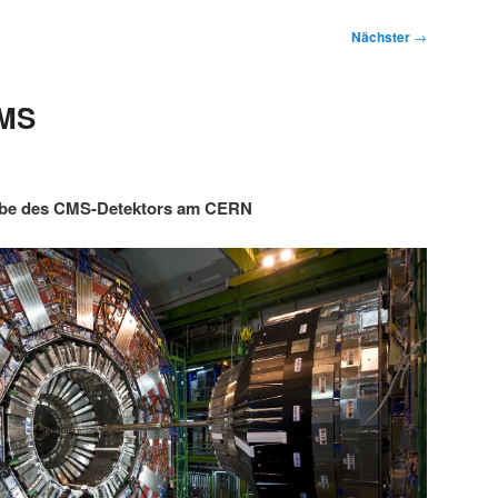
Nächster
→
CMS
abe des CMS-Detektors am CERN