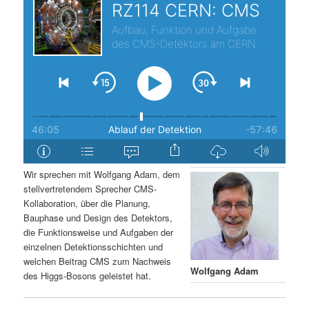
s
l
p
t
r
s
i
p
n
r
g
i
Wir sprechen mit Wolfgang Adam, dem
stellvertretendem Sprecher CMS-
e
n
Kollaboration, über die Planung,
Bauphase und Design des Detektors,
n
g
die Funktionsweise und Aufgaben der
einzelnen Detektionsschichten und
e
welchen Beitrag CMS zum Nachweis
Wolfgang Adam
des Higgs-Bosons geleistet hat.
n