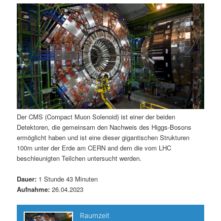
m
u
n
n
g
a
ä
n
e
v
n
i
r
d
g
a
e
ä
t
i
n
r
o
n
I
e
Der CMS (Compact Muon Solenoid) ist einer der beiden
Detektoren, die gemeinsam den Nachweis des Higgs-Bosons
n
n
ermöglicht haben und ist eine dieser gigantischen Strukturen
100m unter der Erde am CERN and dem die vom LHC
h
I
beschleunigten Teilchen untersucht werden.
a
n
Dauer:
1 Stunde 43 Minuten
Aufnahme:
26.04.2023
l
h
t
a