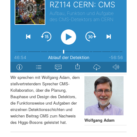
s
l
p
t
r
s
i
p
n
r
g
i
Wir sprechen mit Wolfgang Adam, dem
stellvertretendem Sprecher CMS-
e
n
Kollaboration, über die Planung,
Bauphase und Design des Detektors,
n
g
die Funktionsweise und Aufgaben der
einzelnen Detektionsschichten und
e
welchen Beitrag CMS zum Nachweis
Wolfgang Adam
des Higgs-Bosons geleistet hat.
n