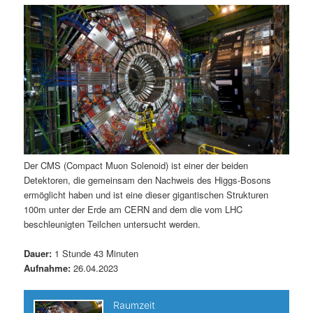
m
u
n
n
g
a
ä
n
e
v
n
i
r
d
g
a
e
ä
t
i
n
r
o
n
I
e
Der CMS (Compact Muon Solenoid) ist einer der beiden
Detektoren, die gemeinsam den Nachweis des Higgs-Bosons
n
n
ermöglicht haben und ist eine dieser gigantischen Strukturen
100m unter der Erde am CERN and dem die vom LHC
h
I
beschleunigten Teilchen untersucht werden.
a
n
Dauer:
1 Stunde 43 Minuten
Aufnahme:
26.04.2023
l
h
t
a