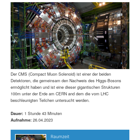
m
u
n
n
g
a
ä
n
e
v
n
i
r
d
g
a
e
ä
t
i
n
r
o
n
I
e
Der CMS (Compact Muon Solenoid) ist einer der beiden
Detektoren, die gemeinsam den Nachweis des Higgs-Bosons
n
n
ermöglicht haben und ist eine dieser gigantischen Strukturen
100m unter der Erde am CERN and dem die vom LHC
h
I
beschleunigten Teilchen untersucht werden.
a
n
Dauer:
1 Stunde 43 Minuten
Aufnahme:
26.04.2023
l
h
t
a