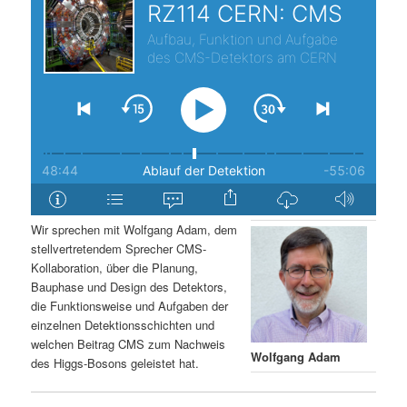
s
l
p
t
r
s
i
p
n
r
g
i
Wir sprechen mit Wolfgang Adam, dem
stellvertretendem Sprecher CMS-
e
n
Kollaboration, über die Planung,
Bauphase und Design des Detektors,
n
g
die Funktionsweise und Aufgaben der
einzelnen Detektionsschichten und
e
welchen Beitrag CMS zum Nachweis
Wolfgang Adam
des Higgs-Bosons geleistet hat.
n