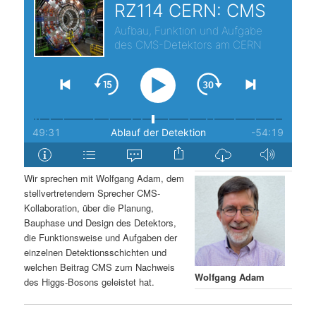
s
l
p
t
r
s
i
p
n
r
g
i
Wir sprechen mit Wolfgang Adam, dem
stellvertretendem Sprecher CMS-
e
n
Kollaboration, über die Planung,
Bauphase und Design des Detektors,
n
g
die Funktionsweise und Aufgaben der
einzelnen Detektionsschichten und
e
welchen Beitrag CMS zum Nachweis
Wolfgang Adam
des Higgs-Bosons geleistet hat.
n