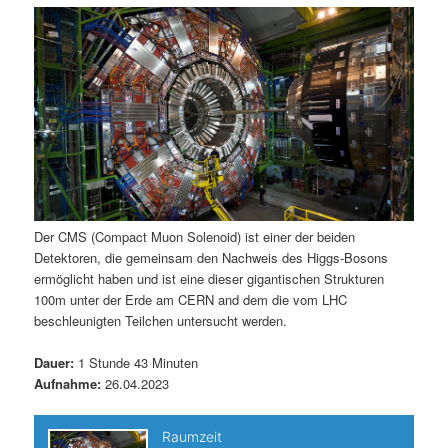
m
u
n
n
g
a
ä
n
e
v
n
i
r
d
g
a
e
ä
t
i
n
r
o
n
I
e
Der CMS (Compact Muon Solenoid) ist einer der beiden
Detektoren, die gemeinsam den Nachweis des Higgs-Bosons
n
n
ermöglicht haben und ist eine dieser gigantischen Strukturen
100m unter der Erde am CERN and dem die vom LHC
h
I
beschleunigten Teilchen untersucht werden.
a
n
Dauer:
1 Stunde 43 Minuten
Aufnahme:
26.04.2023
l
h
t
a