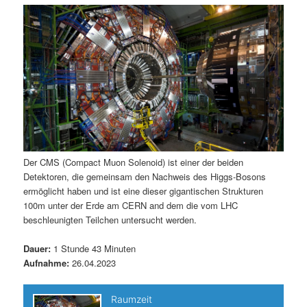
m
u
n
n
g
a
ä
n
e
v
n
i
r
d
g
a
e
ä
t
i
n
r
o
n
I
e
Der CMS (Compact Muon Solenoid) ist einer der beiden
Detektoren, die gemeinsam den Nachweis des Higgs-Bosons
n
n
ermöglicht haben und ist eine dieser gigantischen Strukturen
100m unter der Erde am CERN and dem die vom LHC
h
I
beschleunigten Teilchen untersucht werden.
a
n
Dauer:
1 Stunde 43 Minuten
Aufnahme:
26.04.2023
l
h
t
a