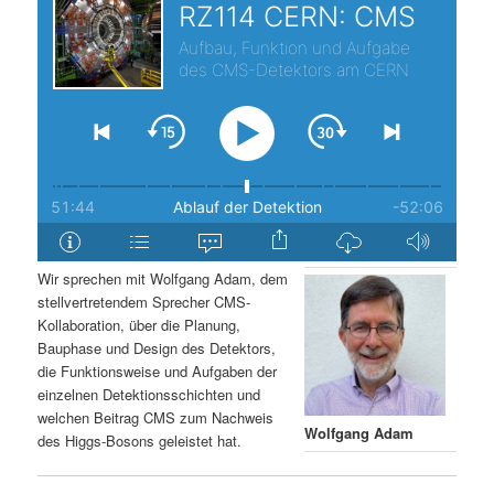
s
l
p
t
r
s
i
p
n
r
g
i
Wir sprechen mit Wolfgang Adam, dem
stellvertretendem Sprecher CMS-
e
n
Kollaboration, über die Planung,
Bauphase und Design des Detektors,
n
g
die Funktionsweise und Aufgaben der
einzelnen Detektionsschichten und
e
welchen Beitrag CMS zum Nachweis
Wolfgang Adam
des Higgs-Bosons geleistet hat.
n