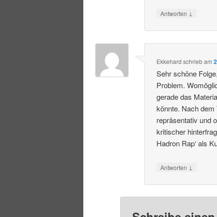
↓
Antworten
Ekkehard
schrieb
am
2
Sehr schöne Folge, 
Problem. Womöglich
gerade das Materi
könnte. Nach dem Tr
repräsentativ und 
kritischer hinterf
Hadron Rap‘ als K
↓
Antworten
Schreibe eine