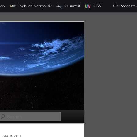
X
how
Logbuch:Netzpolitik
Raumzeit
UKW
Alle Podcasts
S
u
c
RAUMZEIT