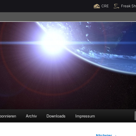
Raumzeit braucht Deine Unterstützung!
Spende jetzt!
CRE
Freak S
legenheiten
bonnieren
Archiv
Downloads
Impressum
Nächster
→