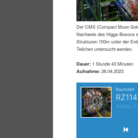
I
e
n
n
Der CMS (Compact Muon Soleno
Nachweis des Higgs-Bosons erm
h
I
Strukturen 100m unter der E
Teilchen untersucht werden.
a
n
Dauer:
1 Stunde 43 Minuten
l
h
Aufnahme:
26.04.2023
t
a
s
l
p
t
r
s