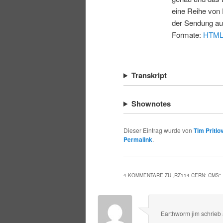
eine Reihe von 
der Sendung au
Formate:
HTM
Transkript
Shownotes
Dieser Eintrag wurde von
Tim Pritlo
Permalink
.
4 KOMMENTARE ZU „
RZ114 CERN: CMS
“
Earthworm jim
schrieb