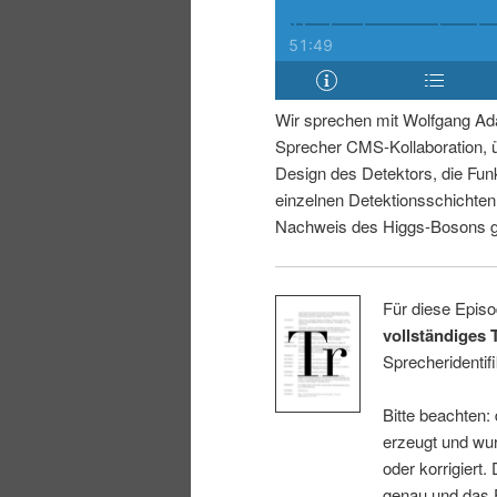
i
p
n
r
Wir sprechen mit Wolfgang Ad
g
i
Sprecher CMS-Kollaboration, 
Design des Detektors, die Fun
e
n
einzelnen Detektionsschichte
Nachweis des Higgs-Bosons ge
n
g
e
Für diese Episo
vollständiges 
n
Sprecheridentifi
Bitte beachten:
erzeugt und wur
oder korrigiert.
genau und das E