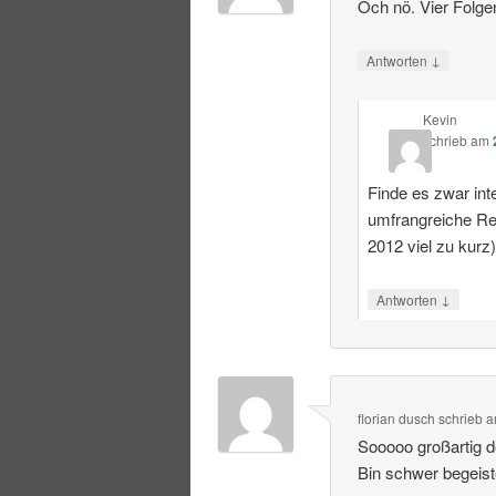
Och nö. Vier Folge
↓
Antworten
Kevin
schrieb
am
Finde es zwar int
umfrangreiche R
2012 viel zu kurz
↓
Antworten
florian dusch
schrieb
a
Sooooo großartig 
Bin schwer begeist