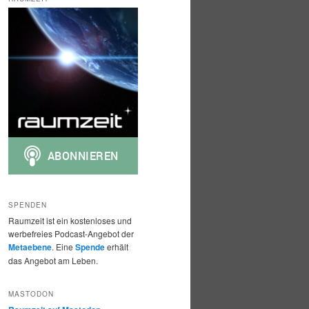
h
e
n
SPENDEN
Raumzeit ist ein kostenloses und
werbefreies Podcast-Angebot der
Metaebene
. Eine
Spende
erhält
das Angebot am Leben.
MASTODON