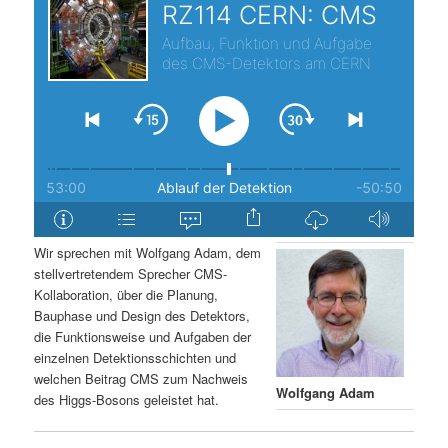
s
l
p
t
r
s
i
p
n
r
g
i
Wir sprechen mit Wolfgang Adam, dem
stellvertretendem Sprecher CMS-
e
n
Kollaboration, über die Planung,
Bauphase und Design des Detektors,
n
g
die Funktionsweise und Aufgaben der
einzelnen Detektionsschichten und
e
welchen Beitrag CMS zum Nachweis
Wolfgang Adam
des Higgs-Bosons geleistet hat.
n