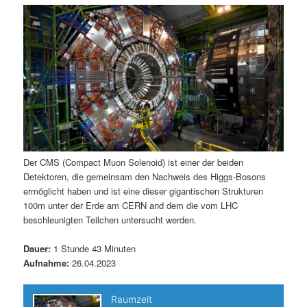
m
u
n
n
g
a
ä
n
e
v
n
i
r
d
g
a
e
ä
t
i
n
r
o
n
I
e
Der CMS (Compact Muon Solenoid) ist einer der beiden
Detektoren, die gemeinsam den Nachweis des Higgs-Bosons
n
n
ermöglicht haben und ist eine dieser gigantischen Strukturen
100m unter der Erde am CERN and dem die vom LHC
h
I
beschleunigten Teilchen untersucht werden.
a
n
Dauer:
1 Stunde 43 Minuten
Aufnahme:
26.04.2023
l
h
t
a