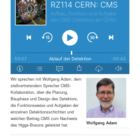
s
l
p
t
r
s
i
p
n
r
g
i
Wir sprechen mit Wolfgang Adam, dem
stellvertretendem Sprecher CMS-
e
n
Kollaboration, über die Planung,
Bauphase und Design des Detektors,
n
g
die Funktionsweise und Aufgaben der
einzelnen Detektionsschichten und
e
welchen Beitrag CMS zum Nachweis
Wolfgang Adam
des Higgs-Bosons geleistet hat.
n