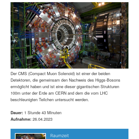
m
u
n
n
g
a
ä
n
e
v
n
i
r
d
g
a
e
ä
t
i
n
r
o
n
I
e
Der CMS (Compact Muon Solenoid) ist einer der beiden
Detektoren, die gemeinsam den Nachweis des Higgs-Bosons
n
n
ermöglicht haben und ist eine dieser gigantischen Strukturen
100m unter der Erde am CERN and dem die vom LHC
h
I
beschleunigten Teilchen untersucht werden.
a
n
Dauer:
1 Stunde 43 Minuten
Aufnahme:
26.04.2023
l
h
t
a