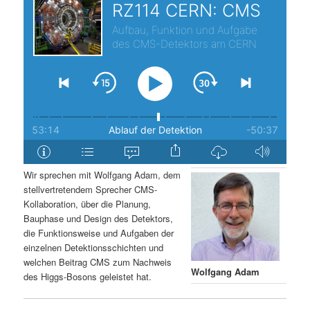
s
l
p
t
r
s
i
p
n
r
g
i
Wir sprechen mit Wolfgang Adam, dem
stellvertretendem Sprecher CMS-
e
n
Kollaboration, über die Planung,
Bauphase und Design des Detektors,
n
g
die Funktionsweise und Aufgaben der
einzelnen Detektionsschichten und
e
welchen Beitrag CMS zum Nachweis
Wolfgang Adam
des Higgs-Bosons geleistet hat.
n