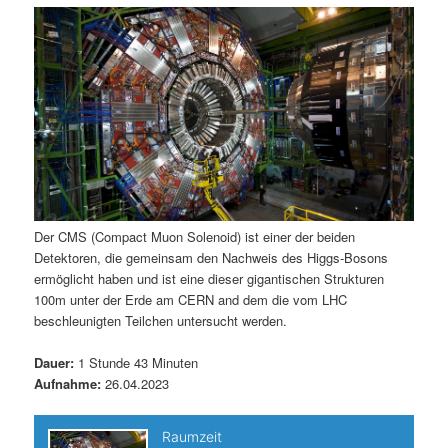
m
u
n
n
g
a
ä
n
e
v
n
i
r
d
g
a
e
ä
t
i
n
r
o
n
I
e
Der CMS (Compact Muon Solenoid) ist einer der beiden
Detektoren, die gemeinsam den Nachweis des Higgs-Bosons
n
n
ermöglicht haben und ist eine dieser gigantischen Strukturen
100m unter der Erde am CERN and dem die vom LHC
h
I
beschleunigten Teilchen untersucht werden.
a
n
Dauer:
1 Stunde 43 Minuten
Aufnahme:
26.04.2023
l
h
t
a