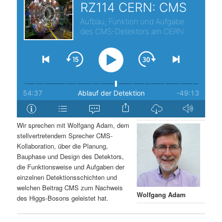
s
l
p
t
r
s
i
p
n
r
g
i
Wir sprechen mit Wolfgang Adam, dem
stellvertretendem Sprecher CMS-
e
n
Kollaboration, über die Planung,
Bauphase und Design des Detektors,
n
g
die Funktionsweise und Aufgaben der
einzelnen Detektionsschichten und
e
welchen Beitrag CMS zum Nachweis
Wolfgang Adam
des Higgs-Bosons geleistet hat.
n