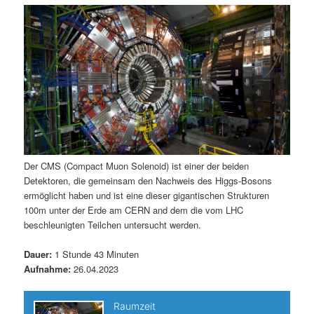
m
u
n
n
g
a
ä
n
e
v
n
i
r
d
g
a
e
ä
t
i
n
r
o
n
I
e
Der CMS (Compact Muon Solenoid) ist einer der beiden
Detektoren, die gemeinsam den Nachweis des Higgs-Bosons
n
n
ermöglicht haben und ist eine dieser gigantischen Strukturen
100m unter der Erde am CERN and dem die vom LHC
h
I
beschleunigten Teilchen untersucht werden.
a
n
Dauer:
1 Stunde 43 Minuten
Aufnahme:
26.04.2023
l
h
t
a