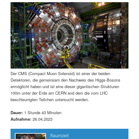
m
u
n
n
g
a
ä
n
e
v
n
i
r
d
g
a
e
ä
t
i
n
r
o
n
I
e
Der CMS (Compact Muon Solenoid) ist einer der beiden
Detektoren, die gemeinsam den Nachweis des Higgs-Bosons
n
n
ermöglicht haben und ist eine dieser gigantischen Strukturen
100m unter der Erde am CERN and dem die vom LHC
h
I
beschleunigten Teilchen untersucht werden.
a
n
Dauer:
1 Stunde 43 Minuten
Aufnahme:
26.04.2023
l
h
t
a