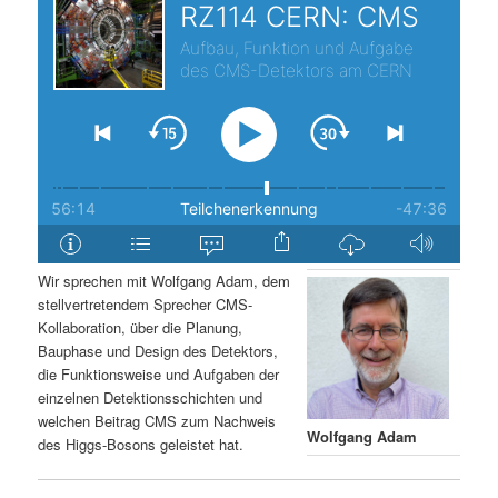
s
l
p
t
r
s
i
p
n
r
g
i
Wir sprechen mit Wolfgang Adam, dem
stellvertretendem Sprecher CMS-
e
n
Kollaboration, über die Planung,
Bauphase und Design des Detektors,
n
g
die Funktionsweise und Aufgaben der
einzelnen Detektionsschichten und
e
welchen Beitrag CMS zum Nachweis
Wolfgang Adam
des Higgs-Bosons geleistet hat.
n