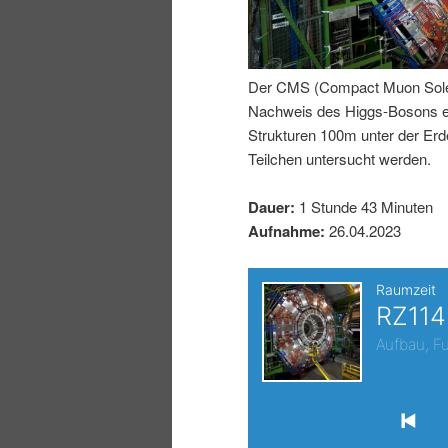
I
e
n
n
Der CMS (Compact Muon Soleno
Nachweis des Higgs-Bosons erm
h
I
Strukturen 100m unter der E
Teilchen untersucht werden.
a
n
Dauer:
1 Stunde 43 Minuten
l
h
Aufnahme:
26.04.2023
t
a
s
l
p
t
r
s