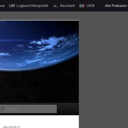
X
how
Logbuch:Netzpolitik
Raumzeit
UKW
Alle Podcasts
S
u
c
RAUMZEIT