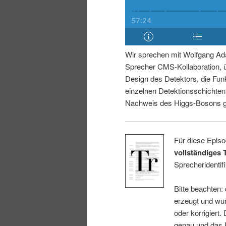
i
p
n
r
Wir sprechen mit Wolfgang Ad
g
i
Sprecher CMS-Kollaboration, 
Design des Detektors, die Fun
e
n
einzelnen Detektionsschichte
Nachweis des Higgs-Bosons ge
n
g
e
Für diese Episo
vollständiges 
n
Sprecheridentifi
Bitte beachten:
erzeugt und wur
oder korrigiert.
genau und das E