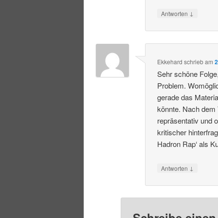
↓
Antworten
Ekkehard
schrieb
am
2
Sehr schöne Folge, 
Problem. Womöglich
gerade das Materi
könnte. Nach dem Tr
repräsentativ und 
kritischer hinterf
Hadron Rap‘ als K
↓
Antworten
Schreibe eine