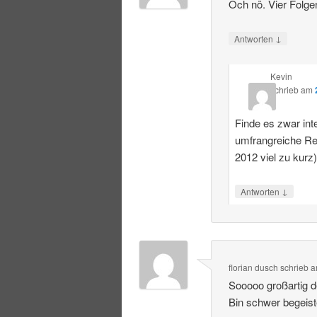
Och nö. Vier Folge
↓
Antworten
Kevin
schrieb
am
Finde es zwar int
umfrangreiche R
2012 viel zu kurz
↓
Antworten
florian dusch
schrieb
a
Sooooo großartig 
Bin schwer begeist