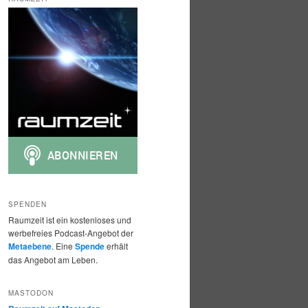
h
e
n
SPENDEN
Raumzeit ist ein kostenloses und
werbefreies Podcast-Angebot der
Metaebene
. Eine
Spende
erhält
das Angebot am Leben.
MASTODON