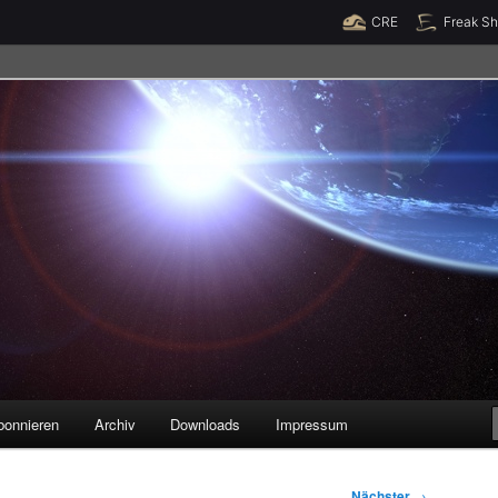
Raumzeit braucht Deine Unterstützung!
Spende jetzt!
CRE
Freak S
legenheiten
bonnieren
Archiv
Downloads
Impressum
Nächster
→