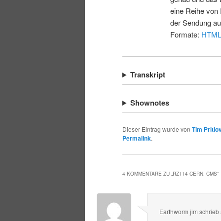
eine Reihe von 
der Sendung au
Formate:
HTM
Transkript
Shownotes
Dieser Eintrag wurde von
Tim Pritlo
Permalink
.
4 KOMMENTARE ZU „
RZ114 CERN: CMS
“
Earthworm jim
schrieb