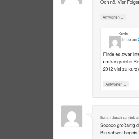
Och nö. Vier Folge
↓
Antworten
Kevin
schrieb
am
Finde es zwar int
umfrangreiche R
2012 viel zu kurz
↓
Antworten
florian dusch
schrieb
a
Sooooo großartig 
Bin schwer begeist