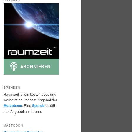
h
e
n
SPENDEN
Raumzeit ist ein kostenloses und
werbefreies Podcast-Angebot der
Metaebene
. Eine
Spende
erhält
das Angebot am Leben.
MASTODON