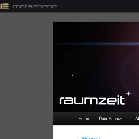
Z
u
m
p
Raumfahrt und kosmische Ange
r
i
Raumzeit
m
ä
r
e
n
I
n
h
a
l
H
Home
Über Raumzeit
A
Z
Z
t
a
s
u
u
u
p
p
B
←
Vorheriger