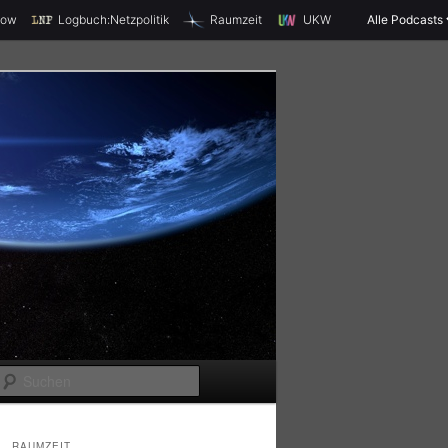
X
how
Logbuch:Netzpolitik
Raumzeit
UKW
Alle Podcasts
S
u
c
RAUMZEIT