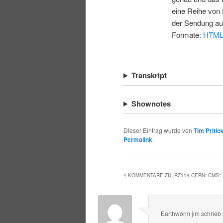
eine Reihe von 
der Sendung au
Formate:
HTM
Transkript
Shownotes
Dieser Eintrag wurde von
Tim Pritlo
Permalink
.
4 KOMMENTARE ZU „
RZ114 CERN: CMS
“
Earthworm jim
schrieb