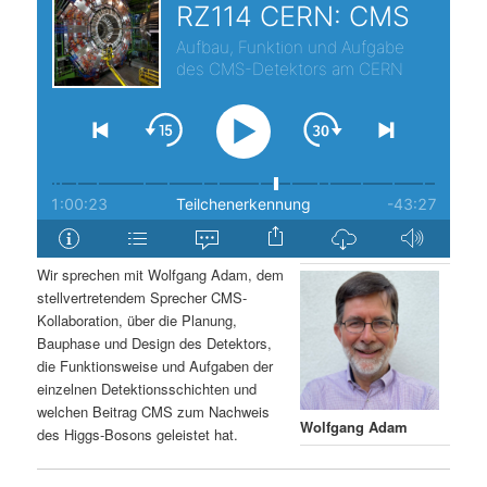
s
l
p
t
r
s
i
p
n
r
g
i
Wir sprechen mit Wolfgang Adam, dem
stellvertretendem Sprecher CMS-
e
n
Kollaboration, über die Planung,
Bauphase und Design des Detektors,
n
g
die Funktionsweise und Aufgaben der
einzelnen Detektionsschichten und
e
welchen Beitrag CMS zum Nachweis
Wolfgang Adam
des Higgs-Bosons geleistet hat.
n