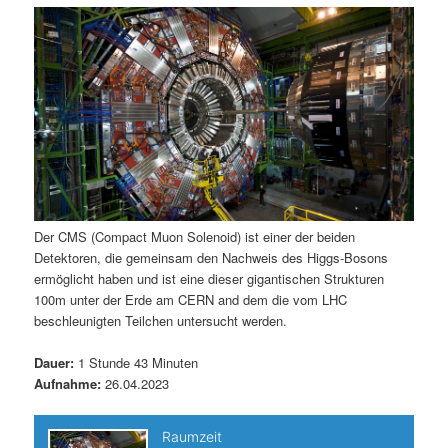
m
u
n
n
g
a
ä
n
e
v
n
i
r
d
g
a
e
ä
t
i
n
r
o
n
I
e
Der CMS (Compact Muon Solenoid) ist einer der beiden
Detektoren, die gemeinsam den Nachweis des Higgs-Bosons
n
n
ermöglicht haben und ist eine dieser gigantischen Strukturen
100m unter der Erde am CERN and dem die vom LHC
h
I
beschleunigten Teilchen untersucht werden.
a
n
Dauer:
1 Stunde 43 Minuten
Aufnahme:
26.04.2023
l
h
t
a