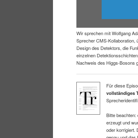
i
p
n
r
Wir sprechen mit Wolfgang Ad
g
i
Sprecher CMS-Kollaboration, 
Design des Detektors, die Fun
e
n
einzelnen Detektionsschichte
Nachweis des Higgs-Bosons ge
n
g
e
Für diese Episo
vollständiges 
n
Sprecheridentifi
Bitte beachten:
erzeugt und wur
oder korrigiert.
genau und das E