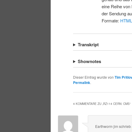
eine Reihe von 
der Sendung au
Formate:
HTM
Transkript
Shownotes
Dieser Eintrag wurde von
Tim Pritlo
Permalink
.
4 KOMMENTARE ZU „
RZ114 CERN: CMS
“
Earthworm jim
schrieb