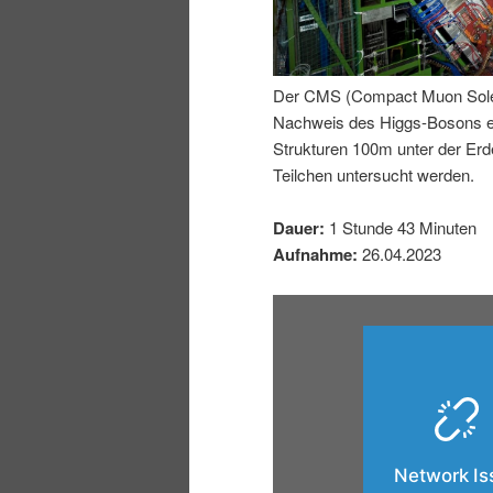
I
e
n
n
Der CMS (Compact Muon Soleno
Nachweis des Higgs-Bosons erm
h
I
Strukturen 100m unter der E
Teilchen untersucht werden.
a
n
Dauer:
1 Stunde 43 Minuten
l
h
Aufnahme:
26.04.2023
t
a
s
l
p
t
r
s