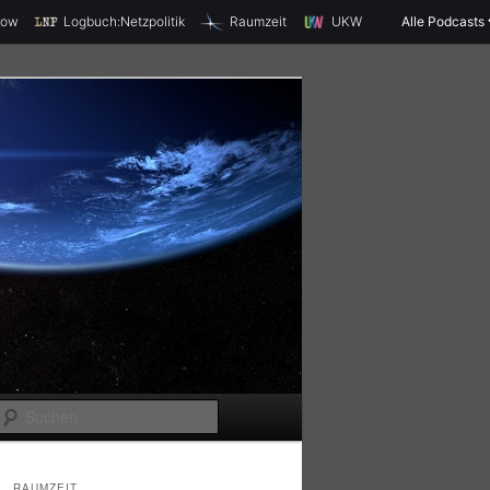
X
how
Logbuch:Netzpolitik
Raumzeit
UKW
Alle Podcasts
S
u
c
RAUMZEIT