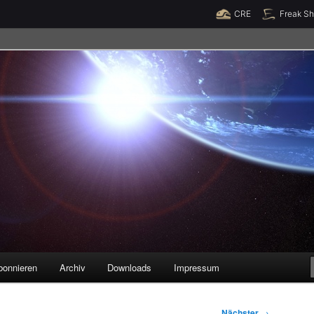
Raumzeit braucht Deine Unterstützung!
Spende jetzt!
CRE
Freak S
legenheiten
bonnieren
Archiv
Downloads
Impressum
Nächster
→