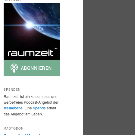
h
e
n
SPENDEN
Raumzeit ist ein kostenloses und
werbefreies Podcast-Angebot der
Metaebene
. Eine
Spende
erhält
das Angebot am Leben.
MASTODON