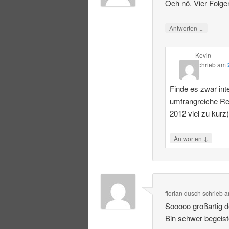
Och nö. Vier Folge
↓
Antworten
Kevin
schrieb
am
Finde es zwar int
umfrangreiche R
2012 viel zu kurz
↓
Antworten
florian dusch
schrieb
a
Sooooo großartig 
Bin schwer begeist