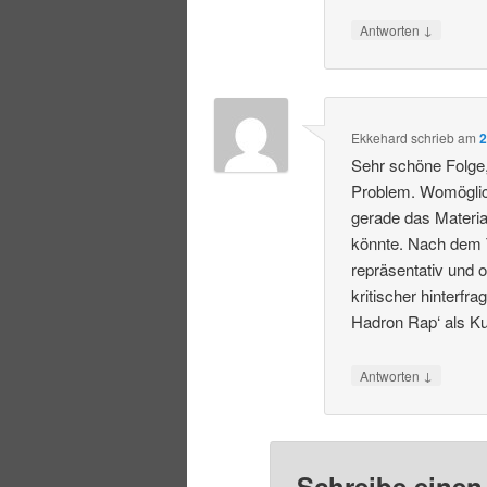
↓
Antworten
Ekkehard
schrieb
am
2
Sehr schöne Folge, 
Problem. Womöglich
gerade das Materi
könnte. Nach dem Tr
repräsentativ und 
kritischer hinterf
Hadron Rap‘ als K
↓
Antworten
Schreibe eine