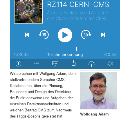
s
l
p
t
r
s
i
p
n
r
g
i
Wir sprechen mit Wolfgang Adam, dem
stellvertretendem Sprecher CMS-
e
n
Kollaboration, über die Planung,
Bauphase und Design des Detektors,
n
g
die Funktionsweise und Aufgaben der
einzelnen Detektionsschichten und
e
welchen Beitrag CMS zum Nachweis
Wolfgang Adam
des Higgs-Bosons geleistet hat.
n