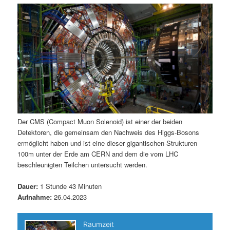
m
u
n
n
g
a
ä
n
e
v
n
i
r
d
g
a
e
ä
t
i
n
r
o
n
I
e
Der CMS (Compact Muon Solenoid) ist einer der beiden
Detektoren, die gemeinsam den Nachweis des Higgs-Bosons
n
n
ermöglicht haben und ist eine dieser gigantischen Strukturen
100m unter der Erde am CERN and dem die vom LHC
h
I
beschleunigten Teilchen untersucht werden.
a
n
Dauer:
1 Stunde 43 Minuten
Aufnahme:
26.04.2023
l
h
t
a