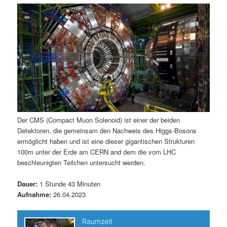
m
u
n
n
g
a
ä
n
e
v
n
i
r
d
g
a
e
ä
t
i
n
r
o
n
I
e
Der CMS (Compact Muon Solenoid) ist einer der beiden
Detektoren, die gemeinsam den Nachweis des Higgs-Bosons
n
n
ermöglicht haben und ist eine dieser gigantischen Strukturen
100m unter der Erde am CERN and dem die vom LHC
h
I
beschleunigten Teilchen untersucht werden.
a
n
Dauer:
1 Stunde 43 Minuten
Aufnahme:
26.04.2023
l
h
t
a