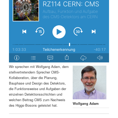
s
l
p
t
r
s
i
p
n
r
g
i
Wir sprechen mit Wolfgang Adam, dem
stellvertretendem Sprecher CMS-
e
n
Kollaboration, über die Planung,
Bauphase und Design des Detektors,
n
g
die Funktionsweise und Aufgaben der
einzelnen Detektionsschichten und
e
welchen Beitrag CMS zum Nachweis
Wolfgang Adam
des Higgs-Bosons geleistet hat.
n