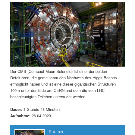
m
u
n
n
g
a
ä
n
e
v
n
i
r
d
g
a
e
ä
t
i
n
r
o
n
I
e
Der CMS (Compact Muon Solenoid) ist einer der beiden
Detektoren, die gemeinsam den Nachweis des Higgs-Bosons
n
n
ermöglicht haben und ist eine dieser gigantischen Strukturen
100m unter der Erde am CERN and dem die vom LHC
h
I
beschleunigten Teilchen untersucht werden.
a
n
Dauer:
1 Stunde 43 Minuten
Aufnahme:
26.04.2023
l
h
t
a