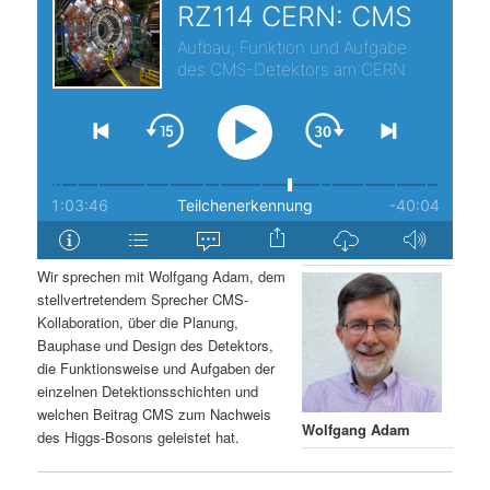
s
l
p
t
r
s
i
p
n
r
g
i
Wir sprechen mit Wolfgang Adam, dem
stellvertretendem Sprecher CMS-
e
n
Kollaboration, über die Planung,
Bauphase und Design des Detektors,
n
g
die Funktionsweise und Aufgaben der
einzelnen Detektionsschichten und
e
welchen Beitrag CMS zum Nachweis
Wolfgang Adam
des Higgs-Bosons geleistet hat.
n