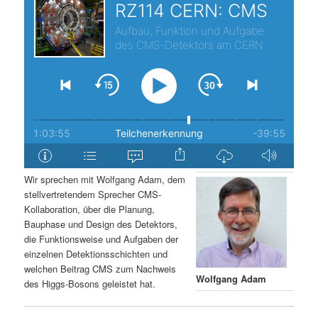
s
l
p
t
r
s
i
p
n
r
g
i
Wir sprechen mit Wolfgang Adam, dem
stellvertretendem Sprecher CMS-
e
n
Kollaboration, über die Planung,
Bauphase und Design des Detektors,
n
g
die Funktionsweise und Aufgaben der
einzelnen Detektionsschichten und
e
welchen Beitrag CMS zum Nachweis
Wolfgang Adam
des Higgs-Bosons geleistet hat.
n