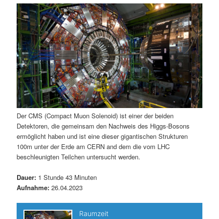
m
u
n
n
g
a
ä
n
e
v
n
i
r
d
g
a
e
ä
t
i
n
r
o
n
I
e
Der CMS (Compact Muon Solenoid) ist einer der beiden
Detektoren, die gemeinsam den Nachweis des Higgs-Bosons
n
n
ermöglicht haben und ist eine dieser gigantischen Strukturen
100m unter der Erde am CERN and dem die vom LHC
h
I
beschleunigten Teilchen untersucht werden.
a
n
Dauer:
1 Stunde 43 Minuten
Aufnahme:
26.04.2023
l
h
t
a