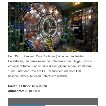
m
u
n
n
g
a
ä
n
e
v
n
i
r
d
g
a
e
ä
t
i
n
r
o
n
I
e
Der CMS (Compact Muon Solenoid) ist einer der beiden
Detektoren, die gemeinsam den Nachweis des Higgs-Bosons
n
n
ermöglicht haben und ist eine dieser gigantischen Strukturen
100m unter der Erde am CERN and dem die vom LHC
h
I
beschleunigten Teilchen untersucht werden.
a
n
Dauer:
1 Stunde 43 Minuten
Aufnahme:
26.04.2023
l
h
t
a