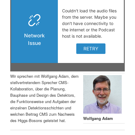
s
l
p
t
r
s
i
p
n
r
g
i
Wir sprechen mit Wolfgang Adam, dem
stellvertretendem Sprecher CMS-
e
n
Kollaboration, über die Planung,
Bauphase und Design des Detektors,
n
g
die Funktionsweise und Aufgaben der
einzelnen Detektionsschichten und
e
welchen Beitrag CMS zum Nachweis
Wolfgang Adam
des Higgs-Bosons geleistet hat.
n