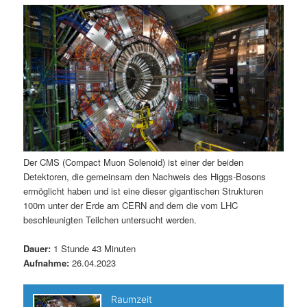
m
u
n
n
g
a
ä
n
e
v
n
i
r
d
g
a
e
ä
t
i
n
r
o
n
I
e
Der CMS (Compact Muon Solenoid) ist einer der beiden
Detektoren, die gemeinsam den Nachweis des Higgs-Bosons
n
n
ermöglicht haben und ist eine dieser gigantischen Strukturen
100m unter der Erde am CERN and dem die vom LHC
h
I
beschleunigten Teilchen untersucht werden.
a
n
Dauer:
1 Stunde 43 Minuten
Aufnahme:
26.04.2023
l
h
t
a