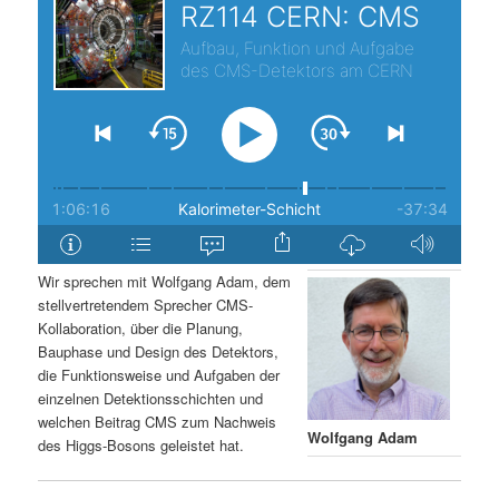
s
l
p
t
r
s
i
p
n
r
g
i
Wir sprechen mit Wolfgang Adam, dem
stellvertretendem Sprecher CMS-
e
n
Kollaboration, über die Planung,
Bauphase und Design des Detektors,
n
g
die Funktionsweise und Aufgaben der
einzelnen Detektionsschichten und
e
welchen Beitrag CMS zum Nachweis
Wolfgang Adam
des Higgs-Bosons geleistet hat.
n