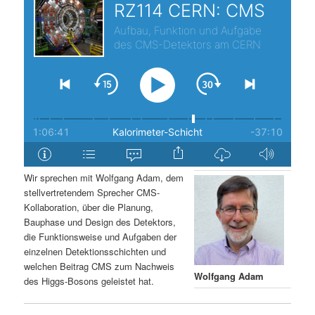
s
l
p
t
r
s
i
p
n
r
g
i
Wir sprechen mit Wolfgang Adam, dem
stellvertretendem Sprecher CMS-
e
n
Kollaboration, über die Planung,
Bauphase und Design des Detektors,
n
g
die Funktionsweise und Aufgaben der
einzelnen Detektionsschichten und
e
welchen Beitrag CMS zum Nachweis
Wolfgang Adam
des Higgs-Bosons geleistet hat.
n