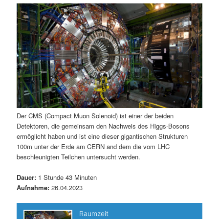
m
u
n
n
g
a
ä
n
e
v
n
i
r
d
g
a
e
ä
t
i
n
r
o
n
I
e
Der CMS (Compact Muon Solenoid) ist einer der beiden
Detektoren, die gemeinsam den Nachweis des Higgs-Bosons
n
n
ermöglicht haben und ist eine dieser gigantischen Strukturen
100m unter der Erde am CERN and dem die vom LHC
h
I
beschleunigten Teilchen untersucht werden.
a
n
Dauer:
1 Stunde 43 Minuten
Aufnahme:
26.04.2023
l
h
t
a