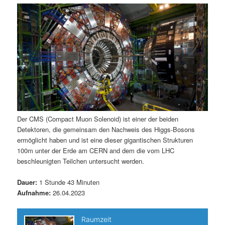
m
u
n
n
g
a
ä
n
e
v
n
i
r
d
g
a
e
ä
t
i
n
r
o
n
I
e
Der CMS (Compact Muon Solenoid) ist einer der beiden
Detektoren, die gemeinsam den Nachweis des Higgs-Bosons
n
n
ermöglicht haben und ist eine dieser gigantischen Strukturen
100m unter der Erde am CERN and dem die vom LHC
h
I
beschleunigten Teilchen untersucht werden.
a
n
Dauer:
1 Stunde 43 Minuten
Aufnahme:
26.04.2023
l
h
t
a