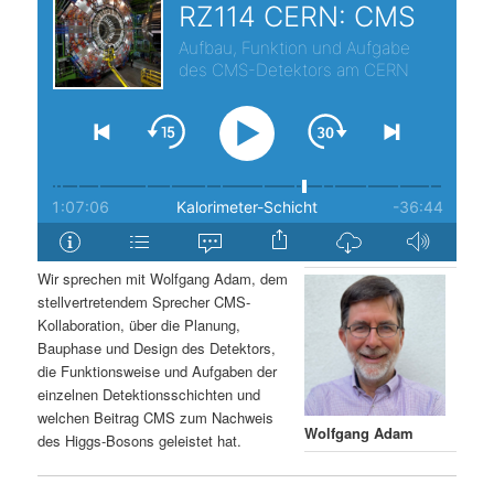
s
l
p
t
r
s
i
p
n
r
g
i
Wir sprechen mit Wolfgang Adam, dem
stellvertretendem Sprecher CMS-
e
n
Kollaboration, über die Planung,
Bauphase und Design des Detektors,
n
g
die Funktionsweise und Aufgaben der
einzelnen Detektionsschichten und
e
welchen Beitrag CMS zum Nachweis
Wolfgang Adam
des Higgs-Bosons geleistet hat.
n