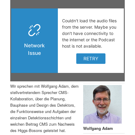
t
a
s
l
p
t
r
s
i
p
n
r
g
i
Wir sprechen mit Wolfgang Adam, dem
stellvertretendem Sprecher CMS-
e
n
Kollaboration, über die Planung,
Bauphase und Design des Detektors,
n
g
die Funktionsweise und Aufgaben der
einzelnen Detektionsschichten und
e
welchen Beitrag CMS zum Nachweis
Wolfgang Adam
des Higgs-Bosons geleistet hat.
n