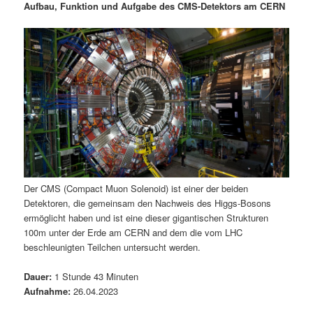
Aufbau, Funktion und Aufgabe des CMS-Detektors am CERN
i
s
m
u
n
n
g
a
ä
n
e
v
n
i
r
d
g
a
e
ä
t
i
n
r
o
n
I
e
Der CMS (Compact Muon Solenoid) ist einer der beiden
Detektoren, die gemeinsam den Nachweis des Higgs-Bosons
n
n
ermöglicht haben und ist eine dieser gigantischen Strukturen
100m unter der Erde am CERN and dem die vom LHC
h
I
beschleunigten Teilchen untersucht werden.
a
n
Dauer:
1 Stunde 43 Minuten
Aufnahme:
26.04.2023
l
h