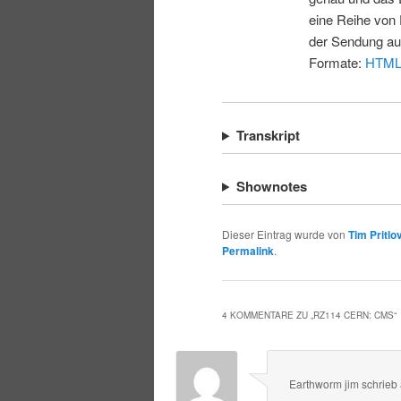
eine Reihe von 
der Sendung au
Formate:
HTM
Transkript
Shownotes
Dieser Eintrag wurde von
Tim Pritlo
Permalink
.
4 KOMMENTARE ZU „
RZ114 CERN: CMS
“
Earthworm jim
schrieb