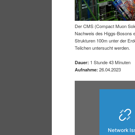
I
e
n
n
Der CMS (Compact Muon Soleno
Nachweis des Higgs-Bosons erm
h
I
Strukturen 100m unter der E
Teilchen untersucht werden.
a
n
Dauer:
1 Stunde 43 Minuten
l
h
Aufnahme:
26.04.2023
t
a
s
l
p
t
r
s