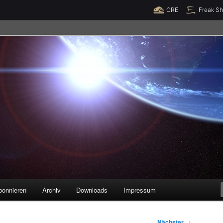
Raumzeit braucht Deine Unterstützung!
Spende jetzt!
CRE
Freak S
legenheiten
bonnieren
Archiv
Downloads
Impressum
Nächster
→