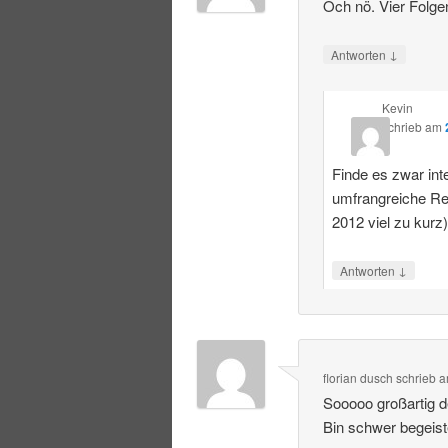
Och nö. Vier Folge
↓
Antworten
Kevin
schrieb
am
Finde es zwar int
umfrangreiche R
2012 viel zu kurz
↓
Antworten
florian dusch
schrieb
a
Sooooo großartig 
Bin schwer begeist