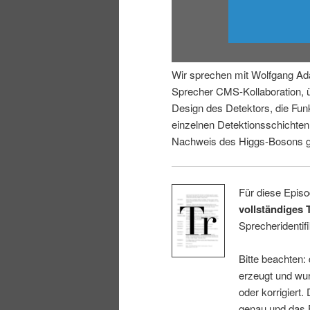
i
p
n
r
Wir sprechen mit Wolfgang Ad
g
i
Sprecher CMS-Kollaboration, 
Design des Detektors, die Fun
e
n
einzelnen Detektionsschichte
Nachweis des Higgs-Bosons ge
n
g
e
Für diese Episo
vollständiges 
n
Sprecheridentifi
Bitte beachten:
erzeugt und wur
oder korrigiert.
genau und das E