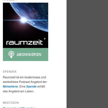
h
e
n
SPENDEN
Raumzeit ist ein kostenloses und
werbefreies Podcast-Angebot der
Metaebene
. Eine
Spende
erhält
das Angebot am Leben.
MASTODON