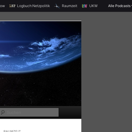
X
how
Logbuch:Netzpolitik
Raumzeit
UKW
Alle Podcasts
S
u
c
RAUMZEIT