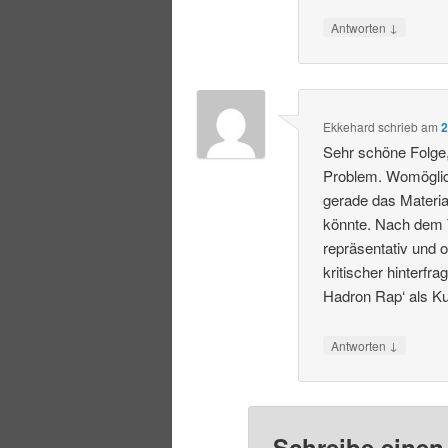
↓
Antworten
Ekkehard
schrieb
am
2
Sehr schöne Folge, 
Problem. Womöglich
gerade das Materi
könnte. Nach dem Tr
repräsentativ und 
kritischer hinterf
Hadron Rap‘ als K
↓
Antworten
Schreibe eine