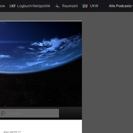
X
how
Logbuch:Netzpolitik
Raumzeit
UKW
Alle Podcasts
S
u
c
RAUMZEIT