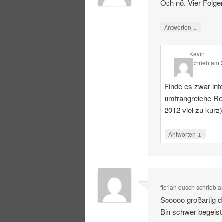
Och nö. Vier Folge
↓
Antworten
Kevin
schrieb
am
Finde es zwar int
umfrangreiche R
2012 viel zu kurz
↓
Antworten
florian dusch
schrieb
a
Sooooo großartig 
Bin schwer begeist