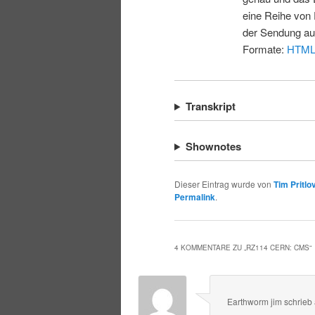
eine Reihe von 
der Sendung au
Formate:
HTM
Transkript
Shownotes
Dieser Eintrag wurde von
Tim Pritlo
Permalink
.
4 KOMMENTARE ZU „
RZ114 CERN: CMS
“
Earthworm jim
schrieb