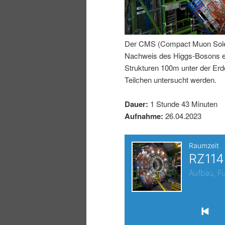
I
e
n
n
Der CMS (Compact Muon Soleno
Nachweis des Higgs-Bosons erm
h
I
Strukturen 100m unter der E
Teilchen untersucht werden.
a
n
Dauer:
1 Stunde 43 Minuten
l
h
Aufnahme:
26.04.2023
t
a
s
l
p
t
r
s