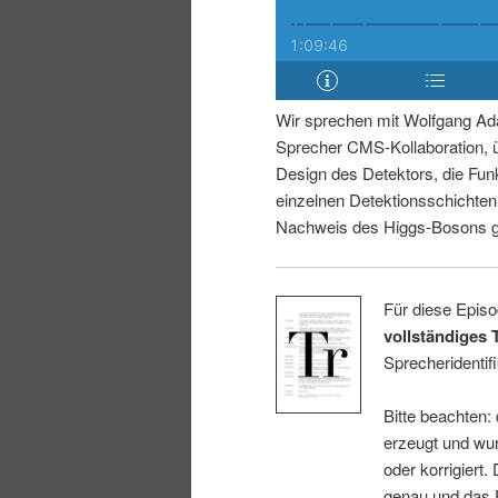
i
p
n
r
Wir sprechen mit Wolfgang Ad
g
i
Sprecher CMS-Kollaboration, 
Design des Detektors, die Fun
e
n
einzelnen Detektionsschichte
Nachweis des Higgs-Bosons ge
n
g
e
Für diese Episo
vollständiges 
n
Sprecheridentifi
Bitte beachten:
erzeugt und wur
oder korrigiert.
genau und das E