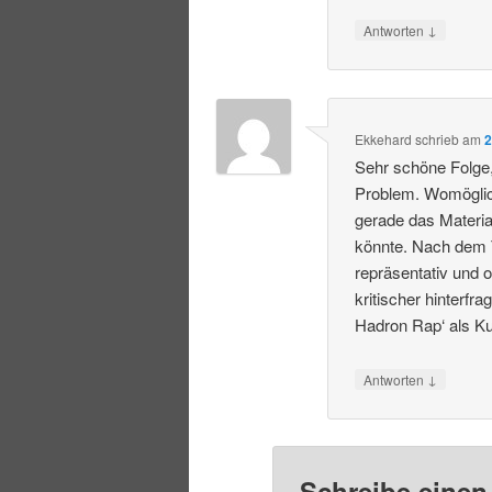
↓
Antworten
Ekkehard
schrieb
am
2
Sehr schöne Folge, 
Problem. Womöglich
gerade das Materi
könnte. Nach dem Tr
repräsentativ und 
kritischer hinterf
Hadron Rap‘ als K
↓
Antworten
Schreibe eine