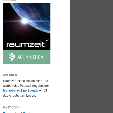
h
e
n
SPENDEN
Raumzeit ist ein kostenloses und
werbefreies Podcast-Angebot der
Metaebene
. Eine
Spende
erhält
das Angebot am Leben.
MASTODON