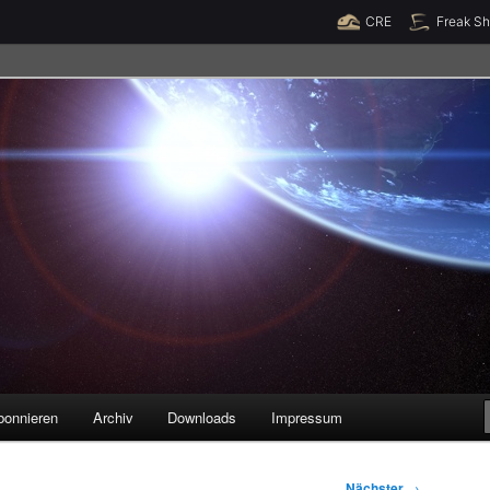
Raumzeit braucht Deine Unterstützung!
Spende jetzt!
CRE
Freak S
legenheiten
bonnieren
Archiv
Downloads
Impressum
Nächster
→