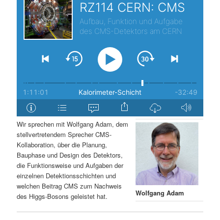
s
l
p
t
r
s
i
p
n
r
g
i
Wir sprechen mit Wolfgang Adam, dem
stellvertretendem Sprecher CMS-
e
n
Kollaboration, über die Planung,
Bauphase und Design des Detektors,
n
g
die Funktionsweise und Aufgaben der
einzelnen Detektionsschichten und
e
welchen Beitrag CMS zum Nachweis
Wolfgang Adam
des Higgs-Bosons geleistet hat.
n