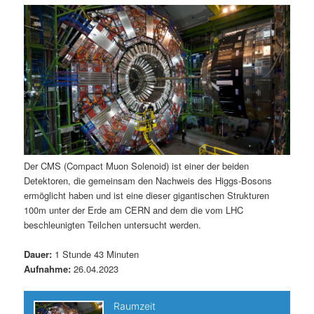
m
u
n
n
g
a
ä
n
e
v
n
i
r
d
g
a
e
ä
t
i
n
r
o
n
I
e
Der CMS (Compact Muon Solenoid) ist einer der beiden
Detektoren, die gemeinsam den Nachweis des Higgs-Bosons
n
n
ermöglicht haben und ist eine dieser gigantischen Strukturen
100m unter der Erde am CERN and dem die vom LHC
h
I
beschleunigten Teilchen untersucht werden.
a
n
Dauer:
1 Stunde 43 Minuten
Aufnahme:
26.04.2023
l
h
t
a