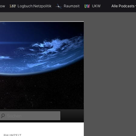
X
how
Logbuch:Netzpolitik
Raumzeit
UKW
Alle Podcasts
S
u
c
RAUMZEIT