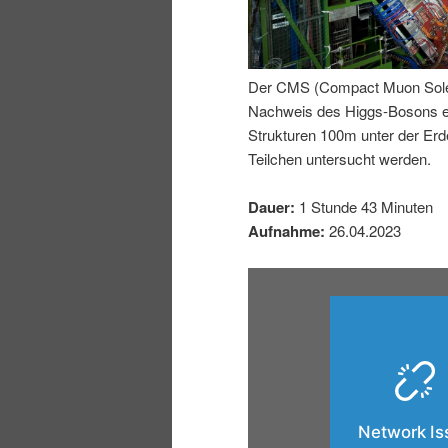
I
e
n
n
Der CMS (Compact Muon Soleno
Nachweis des Higgs-Bosons erm
h
I
Strukturen 100m unter der E
Teilchen untersucht werden.
a
n
Dauer:
1 Stunde 43 Minuten
l
h
Aufnahme:
26.04.2023
t
a
s
l
p
t
r
s