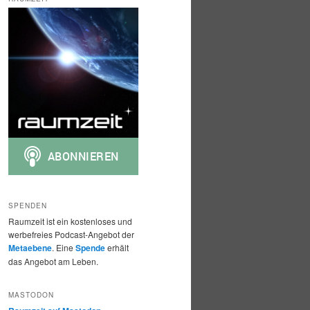
h
e
n
SPENDEN
Raumzeit ist ein kostenloses und
werbefreies Podcast-Angebot der
Metaebene
. Eine
Spende
erhält
das Angebot am Leben.
MASTODON