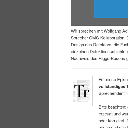
i
p
n
r
Wir sprechen mit Wolfgang Ad
g
i
Sprecher CMS-Kollaboration, 
Design des Detektors, die Fun
e
n
einzelnen Detektionsschichte
Nachweis des Higgs-Bosons ge
n
g
e
Für diese Episo
vollständiges 
n
Sprecheridentifi
Bitte beachten:
erzeugt und wur
oder korrigiert.
genau und das E