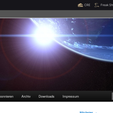
Raumzeit braucht Deine Unterstützung!
Spende jetzt!
CRE
Freak S
legenheiten
bonnieren
Archiv
Downloads
Impressum
Nächster
→