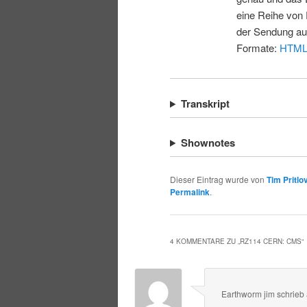
eine Reihe von 
der Sendung au
Formate:
HTM
Transkript
Shownotes
Dieser Eintrag wurde von
Tim Pritlo
Permalink
.
4 KOMMENTARE ZU „
RZ114 CERN: CMS
“
Earthworm jim
schrieb