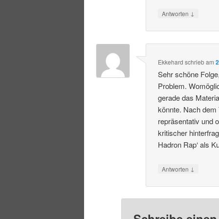
↓
Antworten
Ekkehard
schrieb
am
2
Sehr schöne Folge, 
Problem. Womöglich
gerade das Materi
könnte. Nach dem Tr
repräsentativ und 
kritischer hinterf
Hadron Rap‘ als K
↓
Antworten
Schreibe eine