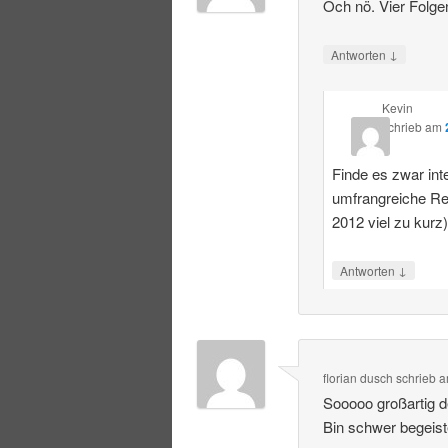
Och nö. Vier Folge
↓
Antworten
Kevin
schrieb
am
Finde es zwar int
umfrangreiche R
2012 viel zu kurz
↓
Antworten
florian dusch
schrieb
a
Sooooo großartig 
Bin schwer begeist