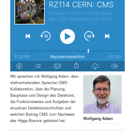
s
l
p
t
r
s
i
p
n
r
g
i
Wir sprechen mit Wolfgang Adam, dem
stellvertretendem Sprecher CMS-
e
n
Kollaboration, über die Planung,
Bauphase und Design des Detektors,
n
g
die Funktionsweise und Aufgaben der
einzelnen Detektionsschichten und
e
welchen Beitrag CMS zum Nachweis
Wolfgang Adam
des Higgs-Bosons geleistet hat.
n