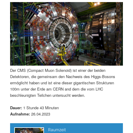
m
u
n
n
g
a
ä
n
e
v
n
i
r
d
g
a
e
ä
t
i
n
r
o
n
I
e
Der CMS (Compact Muon Solenoid) ist einer der beiden
Detektoren, die gemeinsam den Nachweis des Higgs-Bosons
n
n
ermöglicht haben und ist eine dieser gigantischen Strukturen
100m unter der Erde am CERN and dem die vom LHC
h
I
beschleunigten Teilchen untersucht werden.
a
n
Dauer:
1 Stunde 43 Minuten
Aufnahme:
26.04.2023
l
h
t
a