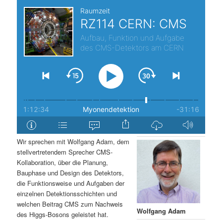
t
a
s
l
p
t
r
s
i
p
n
r
g
i
Wir sprechen mit Wolfgang Adam, dem
stellvertretendem Sprecher CMS-
e
n
Kollaboration, über die Planung,
Bauphase und Design des Detektors,
n
g
die Funktionsweise und Aufgaben der
einzelnen Detektionsschichten und
e
welchen Beitrag CMS zum Nachweis
Wolfgang Adam
des Higgs-Bosons geleistet hat.
n