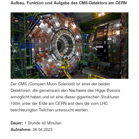
Aufbau, Funktion und Aufgabe des CMS-Detektors am CERN
i
s
m
u
n
n
g
a
ä
n
e
v
n
i
r
d
g
a
e
ä
t
i
n
r
o
n
I
e
Der CMS (Compact Muon Solenoid) ist einer der beiden
Detektoren, die gemeinsam den Nachweis des Higgs-Bosons
n
n
ermöglicht haben und ist eine dieser gigantischen Strukturen
100m unter der Erde am CERN and dem die vom LHC
h
I
beschleunigten Teilchen untersucht werden.
a
n
Dauer:
1 Stunde 43 Minuten
Aufnahme:
26.04.2023
l
h