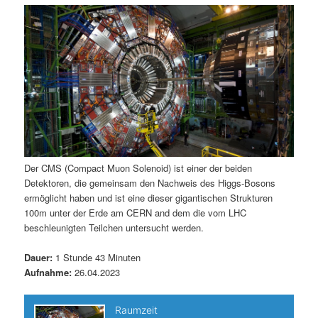
m
u
n
n
g
a
ä
n
e
v
n
i
r
d
g
a
e
ä
t
i
n
r
o
n
I
e
Der CMS (Compact Muon Solenoid) ist einer der beiden
Detektoren, die gemeinsam den Nachweis des Higgs-Bosons
n
n
ermöglicht haben und ist eine dieser gigantischen Strukturen
100m unter der Erde am CERN and dem die vom LHC
h
I
beschleunigten Teilchen untersucht werden.
a
n
Dauer:
1 Stunde 43 Minuten
Aufnahme:
26.04.2023
l
h
t
a