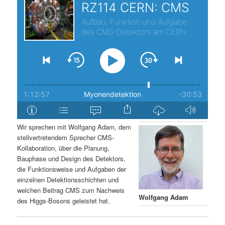
s
l
p
t
r
s
i
p
n
r
g
i
Wir sprechen mit Wolfgang Adam, dem
stellvertretendem Sprecher CMS-
e
n
Kollaboration, über die Planung,
Bauphase und Design des Detektors,
n
g
die Funktionsweise und Aufgaben der
einzelnen Detektionsschichten und
e
welchen Beitrag CMS zum Nachweis
Wolfgang Adam
des Higgs-Bosons geleistet hat.
n