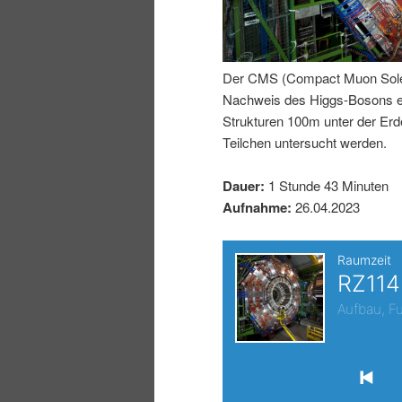
I
e
n
n
Der CMS (Compact Muon Soleno
Nachweis des Higgs-Bosons erm
h
I
Strukturen 100m unter der E
Teilchen untersucht werden.
a
n
Dauer:
1 Stunde 43 Minuten
l
h
Aufnahme:
26.04.2023
t
a
s
l
p
t
r
s