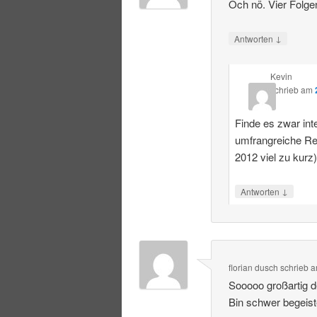
Och nö. Vier Folge
↓
Antworten
Kevin
schrieb
am
Finde es zwar int
umfrangreiche R
2012 viel zu kurz
↓
Antworten
florian dusch
schrieb
a
Sooooo großartig 
Bin schwer begeist