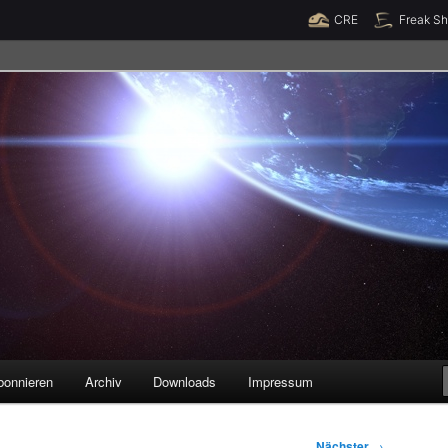
Raumzeit braucht Deine Unterstützung!
Spende jetzt!
CRE
Freak S
legenheiten
bonnieren
Archiv
Downloads
Impressum
Nächster
→