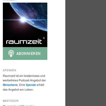
h
e
n
SPENDEN
Raumzeit ist ein kostenloses und
werbefreies Podcast-Angebot der
Metaebene
. Eine
Spende
erhält
das Angebot am Leben.
MASTODON