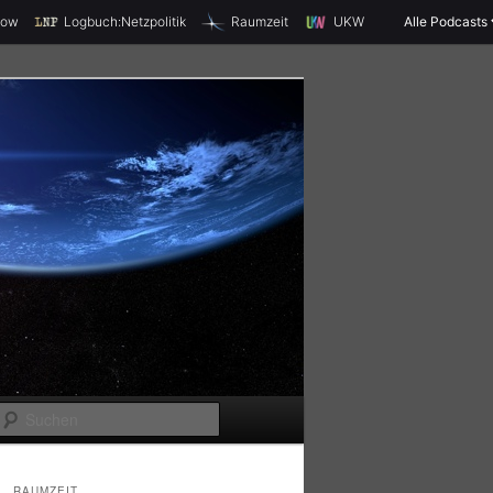
X
how
Logbuch:Netzpolitik
Raumzeit
UKW
Alle Podcasts
S
u
c
RAUMZEIT