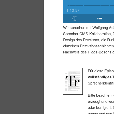
i
p
n
r
Wir sprechen mit Wolfgang Ad
g
i
Sprecher CMS-Kollaboration, 
Design des Detektors, die Fun
e
n
einzelnen Detektionsschichte
Nachweis des Higgs-Bosons ge
n
g
e
Für diese Episo
vollständiges 
n
Sprecheridentifi
Bitte beachten:
erzeugt und wur
oder korrigiert.
genau und das E