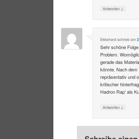
↓
Antworten
Ekkehard
schrieb
am
2
Sehr schöne Folge, 
Problem. Womöglich
gerade das Materi
könnte. Nach dem Tr
repräsentativ und 
kritischer hinterf
Hadron Rap‘ als K
↓
Antworten
Schreibe eine