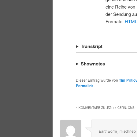
eine Reihe von 
der Sendung au
Formate:
HTM
Transkript
Shownotes
Dieser Eintrag wurde von
Tim Pritlo
Permalink
.
4 KOMMENTARE ZU „
RZ114 CERN: CMS
“
Earthworm jim
schrieb